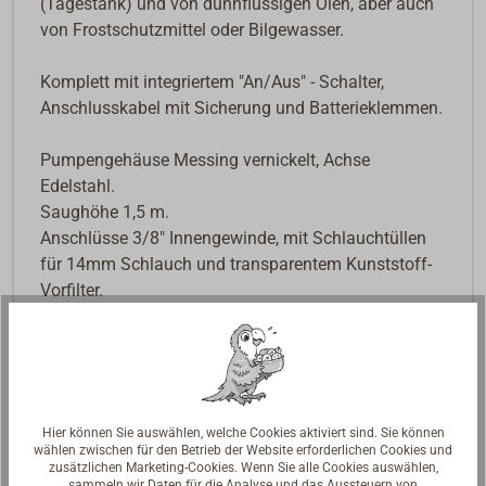
(Tagestank) und von dünnflüssigen Ölen, aber auch
von Frostschutzmittel oder Bilgewasser.
Komplett mit integriertem "An/Aus" - Schalter,
Anschlusskabel mit Sicherung und Batterieklemmen.
Pumpengehäuse Messing vernickelt, Achse
Edelstahl.
Saughöhe 1,5 m.
Anschlüsse 3/8" Innengewinde, mit Schlauchtüllen
für 14mm Schlauch und transparentem Kunststoff-
Vorfilter.
Downloads
PDF Manual IT/EN
Hier können Sie auswählen, welche Cookies aktiviert sind. Sie können
wählen zwischen für den Betrieb der Website erforderlichen Cookies und
zusätzlichen Marketing-Cookies. Wenn Sie alle Cookies auswählen,
sammeln wir Daten für die Analyse und das Aussteuern von