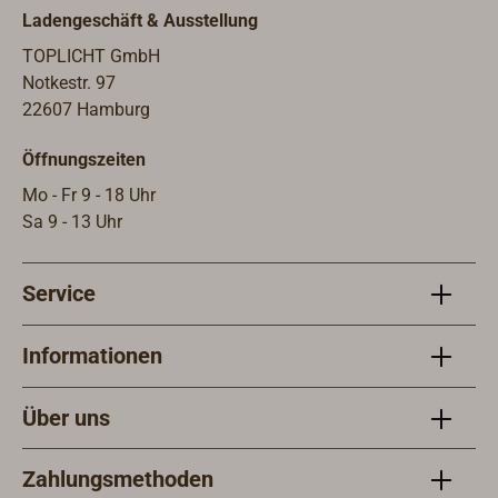
13mm.· Förderleistung: ca. 6,7 l/min·
Ladengeschäft & Ausstellung
Leitungsquerschnitt: ½″ (≈ 13 mm)·
Ansaugrohr: Länge ca. 40 cm·
TOPLICHT GmbH
Gesamtlänge: ca. 514 mm· Gewicht:
Notkestr. 97
ca. 50 g· Material: Polyethylen·
22607 Hamburg
Farbe: roter Balg mit transparentem
Öffnungszeiten
Saugrohr· Verwendung: Für Benzin,
Diesel, Petroleum, Wasser und
Mo - Fr 9 - 18 Uhr
vergleichbare Flüssigkeiten
Sa 9 - 13 Uhr
Service
Informationen
Über uns
Zahlungsmethoden