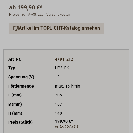
Pumpengehäuse Messing vernickelt, Achse Edelstahl.
ab
199,90 €*
Saughöhe 1,5 m.
Preise inkl. MwSt. zzgl. Versandkosten
Anschlüsse 3/8" Innengewinde, mit Schlauchtüllen für
14mm Schlauch und transparentem Kunststoff-
Artikel im TOPLICHT-Katalog ansehen
Vorfilter.
Art-Nr.
4791-212
Typ
UP3-CK
Spannung (V)
12
Fördermenge
max. 15 l/min
L (mm)
205
B (mm)
167
H (mm)
140
199,90 €*
Preis (Stück)
netto:
167,98 €