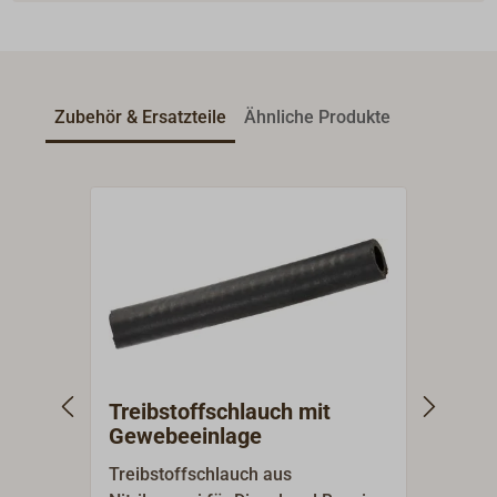
Zubehör & Ersatzteile
Ähnliche Produkte
Treibstoffschlauch mit
Gewe
Gewebeeinlage
lebe
Treibstoffschlauch aus
Trans