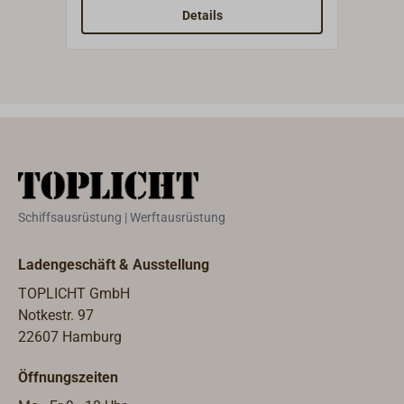
O-Ring-Abdichtung.Anschluss:
harz
Details
Rohrgewinde 1/8" BSP,
Kolbendurchmesser 44mm.
Schiffsausrüstung | Werftausrüstung
Ladengeschäft & Ausstellung
TOPLICHT GmbH
Notkestr. 97
22607 Hamburg
Öffnungszeiten