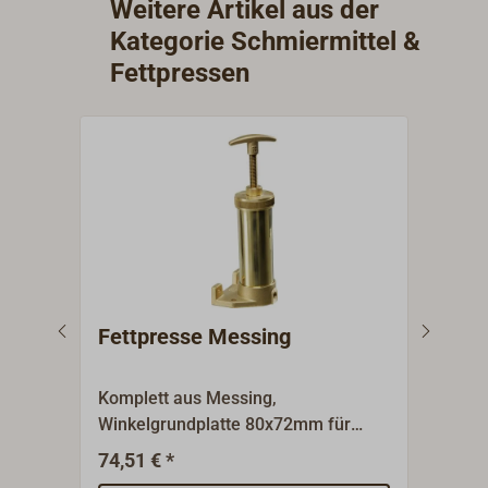
Weitere Artikel aus der
Kategorie Schmiermittel &
Fettpressen
Fettpresse Messing
Fet
Komplett aus Messing,
Weic
Winkelgrundplatte 80x72mm für
gute
wahlweise Seiten- oder
Walk
74,51 € *
19,9
Bodenbefestigung, Presskolben mit
Druc