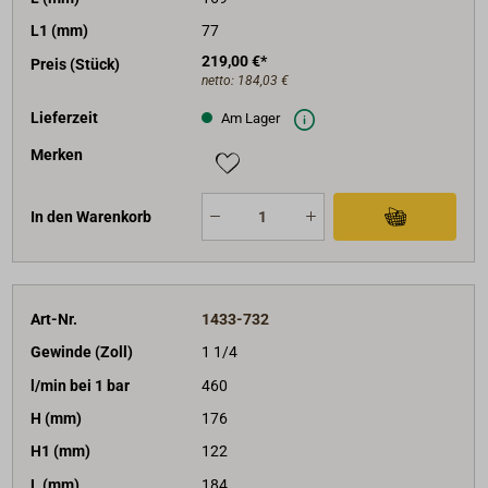
L1 (mm)
77
219,00 €*
Preis (Stück)
netto:
184,03 €
Lieferzeit
Am Lager
Merken
In den Warenkorb
Art-Nr.
1433-732
Gewinde (Zoll)
1 1/4
l/min bei 1 bar
460
H (mm)
176
H1 (mm)
122
L (mm)
184