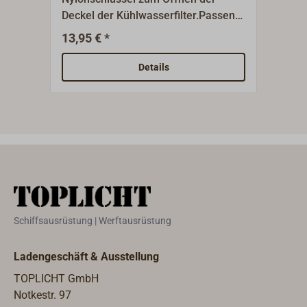
Deckel der Kühlwasserfilter.Passend
Öffn
für Typ 1158 und 1160.
Filte
13,95 € *
29,9
Kühl
zum 
Details
Schl
16 (
25 u
Schiffsausrüstung | Werftausrüstung
Ladengeschäft & Ausstellung
TOPLICHT GmbH
Notkestr. 97