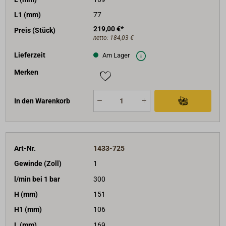
L1 (mm)
77
219,00 €*
Preis (Stück)
netto:
184,03 €
Lieferzeit
Am Lager
Merken
In den Warenkorb
Art-Nr.
1433-725
Gewinde (Zoll)
1
l/min bei 1 bar
300
H (mm)
151
H1 (mm)
106
L (mm)
169