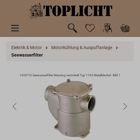
inhalt springen
Elektrik & Motor
Motorkühlung & Auspuffanlage
Seewasserfilter
2
1433*10 Seewasserfilter Messing vernickelt Typ 1163 Metalldeckel - Bild 1