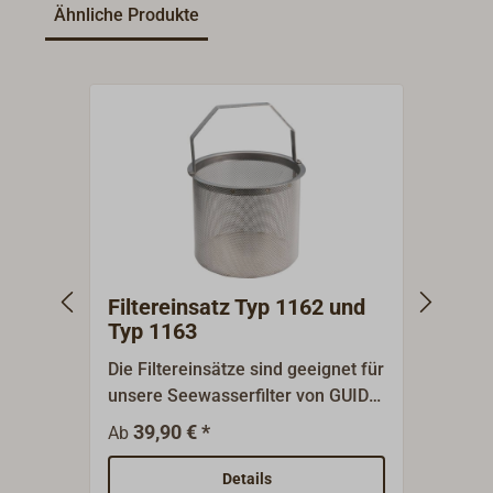
Ähnliche Produkte
Filtereinsatz Typ 1162 und
Seew
Typ 1163
vernic
Deck
Die Filtereinsätze sind geeignet für
Schwe
unsere Seewasserfilter von GUIDI
1164 
Typ 1162 und Typ 1163. Die feinen
Filter
39,90 € *
17
Ab
Ab
Siebe sind aus V4A Edelstahl und
Edels
verhindern zuverlässig das
Schau
Details