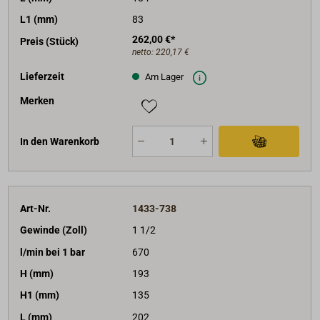
L1 (mm)
83
262,00 €*
Preis (Stück)
netto:
220,17 €
Lieferzeit
Am Lager
Merken
In den Warenkorb
Art-Nr.
1433-738
Gewinde (Zoll)
1 1/2
l/min bei 1 bar
670
H (mm)
193
H1 (mm)
135
L (mm)
202