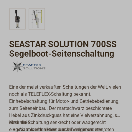
SEASTAR SOLUTION 700SS
Segelboot-Seitenschaltung
Eine der meist verkauften Schaltungen der Welt, vielen
noch als TELEFLEX-Schaltung bekannt.
Einhebelschaltung für Motor- und Getriebebedienung,
zum Seiteneinbau. Der mattschwarz beschichtete
Hebel aus Zinkdruckguss hat eine Vielverzahnung, so
dass die Schaltung senkrecht oder waagerecht
Merkmale:
eingebaut werden kann und einen gerundeten,
Warmlauffunktion durch Eindrücken des roten