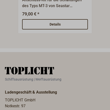
des Typs MT-3 von Seastar
Seas
Solutions/Morse. Mit dem Satz
B80/
79,00 € *
21,5
können Züge vom Typ 33C montiert
werden. Beim Kauf eines neuen MT-
Details
3 ist der Anschluss-Satz bereits
enthalten.
Schiffsausrüstung | Werftausrüstung
Ladengeschäft & Ausstellung
TOPLICHT GmbH
Notkestr. 97