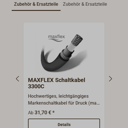
Zubehör & Ersatzteile
Zubehör & Ersatzteile
MAXFLEX Schaltkabel
Ends
3300C
Typ 
Hochwertiges, leichtgängiges
Versc
Markenschaltkabel für Druck (max.
Befes
35 kg) und Zugkraftübertragung
Schal
31,70 € *
1,
Ab
Ab
(max. 70 kg) zwischen Schalthebel
Schal
und Maschinenanlage.Rostfreie
entwe
Details