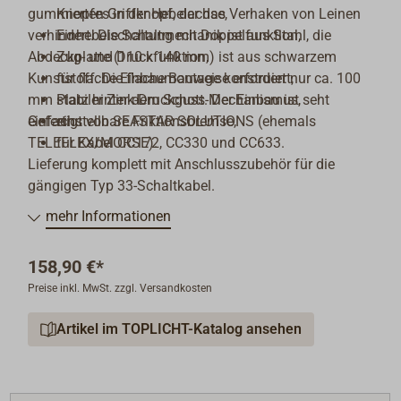
gummierten Griffknopf, der das Verhaken von Leinen
Knopfes in der Hebelachse,
verhindert. Die Schaltmechanik ist aus Stahl, die
Einhebelschaltung mit Doppelfunktion,
Abdeckplatte (110 x 140 mm) ist aus schwarzem
Zug- und Druckfunktion,
Kunststoff. Die flache Bauweise erfordert nur ca. 100
für flache Einbaumontage konstruiert,
mm Platz hinter dem Schott. Der Einbau ist seht
stabiler Zink-Druckguss-Mechanismus,
einfach.
Gefertigt von SEASTAR SOLUTIONS (ehemals
einstellbare Friktionsbremse,
TELEFLEX/MORSE).
für Kabel CC172, CC330 und CC633.
Lieferung komplett mit Anschlusszubehör für die
gängigen Typ 33-Schaltkabel.
mehr Informationen
158,90 €*
Preise inkl. MwSt. zzgl. Versandkosten
Artikel im TOPLICHT-Katalog ansehen