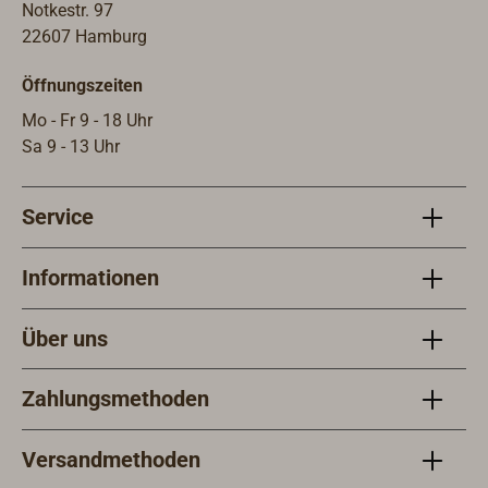
gezielt für Wechselrichter mit
Notkestr. 97
VE.Direct-Schnittstelle entwickelt.
22607 Hamburg
Laut Herstellerhandbuch ist das
Öffnungszeiten
Modul zur Fern-Ein/Aus-Steuerung
sämtlicher VE.Direct-Wechselrichter
Mo - Fr 9 - 18 Uhr
geeignet. Damit passt es gut zu
Sa 9 - 13 Uhr
professionellen Bordinstallationen,
wo einfache Bedienbarkeit und
Service
zuverlässige Steuerung im Fokus
stehen.Technische
KurzinfoKompatibel mit allen
Informationen
VE.Direct-Phoenix-
Wechselrichtern.Steuerleitung: 2-
Über uns
Draht Verbindung (nicht im
Lieferumfang
Zahlungsmethoden
enthalten).Abmessungen: ca. 33 mm
× 60 mm × 65 mm.Gewicht: ca. 0,04
kg.Farbe: Grau. WarnhinweiseEinbau
Versandmethoden
und Anschluss nur durch