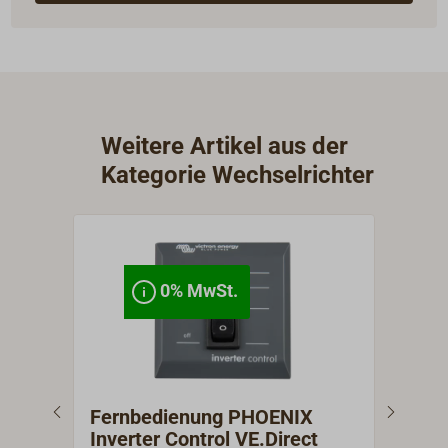
Weitere Artikel aus der
Kategorie Wechselrichter
0% MwSt.
Fernbedienung PHOENIX
Pro
Inverter Control VE.Direct
Wec