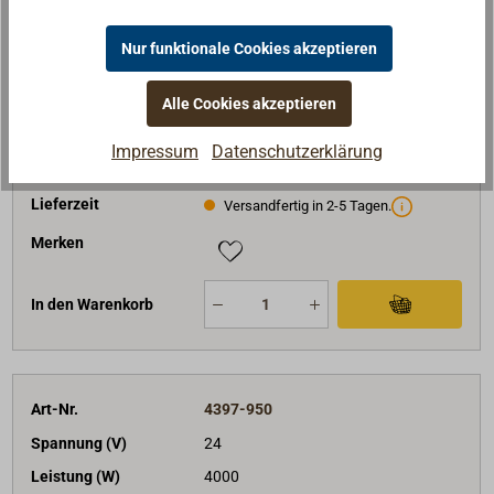
L (mm)
533
Nur funktionale Cookies akzeptieren
B (mm)
285
H (mm)
150
Alle Cookies akzeptieren
Gewicht (kg)
19
819,01 €*
Impressum
Datenschutzerklärung
Preis (Stück)
netto:
688,24 €
Lieferzeit
Versandfertig in 2-5 Tagen.
Merken
In den Warenkorb
Art-Nr.
4397-950
Spannung (V)
24
Leistung (W)
4000