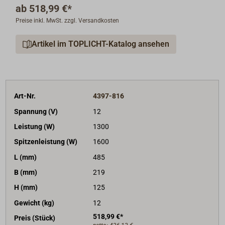
ab
518,99 €*
2,2W). Dynamisches, lastabhängiges Herunterfahren,
Preise inkl. MwSt. zzgl. Versandkosten
LED-Diagnoseanzeige, kurzschlussfest, mit
Überhitzungsschutz. Einsatzbereich -40°C bis + 65°C.
Artikel im TOPLICHT-Katalog ansehen
Anschluss über M8 Bolzen für Batterieausgänge bzw.
Schraubklemmen für den 230V Spannungseingang.
Schutzklasse IP21.
Art-Nr.
4397-816
Spannung (V)
12
Leistung (W)
1300
Spitzenleistung (W)
1600
L (mm)
485
B (mm)
219
H (mm)
125
Gewicht (kg)
12
518,99 €*
Preis (Stück)