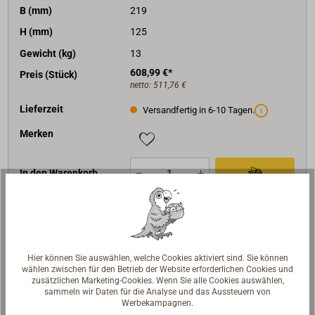
B (mm)
219
H (mm)
125
Gewicht (kg)
13
608,99 €*
Preis (Stück)
netto:
511,76 €
Lieferzeit
Versandfertig in 6-10 Tagen.
Merken
In den Warenkorb
Art-Nr.
4397-930
Hier können Sie auswählen, welche Cookies aktiviert sind. Sie können
Spannung (V)
24
wählen zwischen für den Betrieb der Website erforderlichen Cookies und
zusätzlichen Marketing-Cookies. Wenn Sie alle Cookies auswählen,
Leistung (W)
2400
sammeln wir Daten für die Analyse und das Aussteuern von
Werbekampagnen.
Spitzenleistung (W)
3000