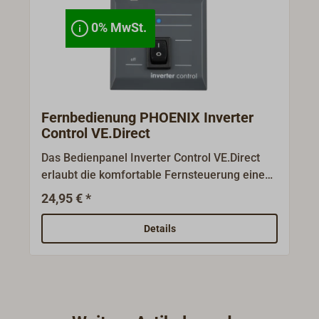
0% MwSt.
Fernbedienung PHOENIX Inverter
Control VE.Direct
Das Bedienpanel Inverter Control VE.Direct
erlaubt die komfortable Fernsteuerung eines
VE.Direct-Wechselrichters von Victron Energy.
24,95 € *
Ideal beispielsweise in einem maritimen
Bordnetz, Wohnmobil oder Off-Grid-System:
Details
Statt direkt am Wechselrichter zu bedienen,
können Sie zentral Ein/Aus steuern und damit
Betrieb, Wartung oder Ruhephasen einfach
regeln. So bleibt Ihr System flexibel, sicher
und übersichtlich im Griff.Victron Energy ist