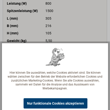
Leistung (W)
800
Spitzenleistung (W)
1500
L (mm)
305
B (mm)
216
H (mm)
105
Gewicht (kg)
5,50
259,00 €*
Preis (Stück)
netto:
217,65 €
Lieferzeit
Versandfertig in 2-5 Tagen.
Merken
Hier können Sie auswählen, welche Cookies aktiviert sind. Sie können
wählen zwischen für den Betrieb der Website erforderlichen Cookies und
zusätzlichen Marketing-Cookies. Wenn Sie alle Cookies auswählen,
In den Warenkorb
sammeln wir Daten für die Analyse und das Aussteuern von
Werbekampagnen.
Nur funktionale Cookies akzeptieren
Art-Nr.
4397-629