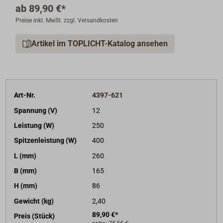
ab
89,90 €*
Anlaufströme z. B. von Kühlkompressoren,
Preise inkl. MwSt. zzgl. Versandkosten
Spannungsumformern für LED-Leuchten,
Espressomaschinen, Werkzeugmotoren und
Artikel im TOPLICHT-Katalog ansehen
ähnlichem zu verkraften.
230 V-Ausgang mit Schuko-Anschluss CEE 7/4.
Mit dem optionalen VE-Net Bluetooth-Dongle können
die Geräte mit einem Android oder IOS-Smartphone
Art-Nr.
4397-621
konfiguriert und kontrolliert werden.
Spannung (V)
12
Der Betrieb ist aber auch ohne externe Steuerung
Leistung (W)
250
möglich.
Spitzenleistung (W)
400
L (mm)
260
B (mm)
165
H (mm)
86
Gewicht (kg)
2,40
89,90 €*
Preis (Stück)