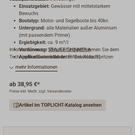
Einsatzgebiet:
Gewässer mit mittelstarkem
Bewuchs
Bootstyp:
Motor- und Segelboote bis 40kn
Untergrund:
alle Materialien außer Aluminium
(mit passendem Primer)
Ergiebigkeit:
ca. 9 m²/l
Informationen zur Verarbeitung entnehmen Sie dem
Verdünnung:
SEAJET THINNER A
Technischen Datenblatt unter "Downloads".
Applikationsmethode:
Pinsel, Rolle, Spritzen
Trocknungszeiten:
Staubtrocken: ca. 2 Stunden,
mehr Informationen
Überstreichbar: nach ca. 6 Stunden
Standzeit (Zeit zwischen Streichen und
ab
38,95 €*
Zuwasserlassen):
mind. 24 Std. bis 6 Monate
Preise inkl. MwSt. zzgl. Versandkosten
Artikel im TOPLICHT-Katalog ansehen