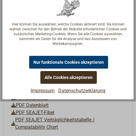
Ergiebigkeit:
ca. 9 m²/l
Verdünnung:
SEAJET THINNER A
Applikationsmethode:
Pinsel, Rolle, Spritzen
Hier können Sie auswählen, welche Cookies aktiviert sind. Sie können
Trocknungszeiten:
Staubtrocken: ca. 2 Stunden,
wählen zwischen für den Betrieb der Website erforderlichen Cookies und
zusätzlichen Marketing-Cookies. Wenn Sie alle Cookies auswählen,
Überstreichbar: nach ca. 6 Stunden
sammeln wir Daten für die Analyse und das Aussteuern von
Standzeit (Zeit zwischen Streichen und
Werbekampagnen.
Zuwasserlassen):
mind. 24 Std. bis 6 Monate
Nur funktionale Cookies akzeptieren
Informationen zur Verarbeitung entnehmen Sie dem
Technischen Datenblatt unter "Downloads".
Alle Cookies akzeptieren
Downloads
Impressum
Datenschutzerklärung
PDF Datasheet
PDF Datenblatt
PDF SEAJET-Fibel
PDF SEAJET Verträglichkeitstabelle /
Compatability Chart