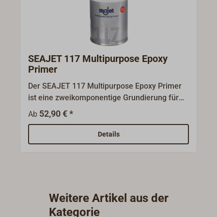
SEAJET 117 Multipurpose Epoxy
Primer
Der SEAJET 117 Multipurpose Epoxy Primer
ist eine zweikomponentige Grundierung für
den Über- und Unterwasserbereich, die sich
52,90 € *
Ab
einfach verarbeiten lässt und schnell trocknet.
Die ideale Sperrschicht gegen
Details
Wasserbelastung im Unterwasserbereich.
Vier Anstriche sorgen für einen guten
Osmoseschutz bei GFK-Rümpfen sowie
Korrosionsschutz bei Rümpfen aus Stahl oder
Aluminium. Die Grundierung kann mit
Weitere Artikel aus der
zweikomponentigen sowie einkomponentigen
Kategorie
Produkten überstrichen werden. Technische