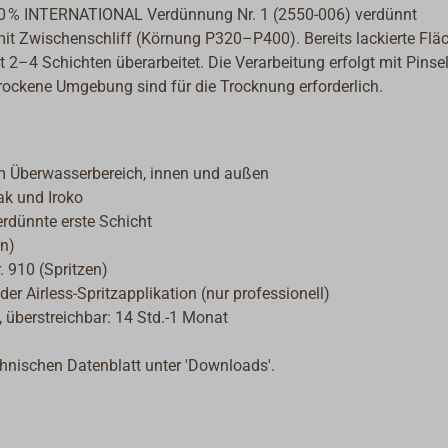
 10 % INTERNATIONAL Verdünnung Nr. 1 (2550-006) verdünnt
it Zwischenschliff (Körnung P320–P400). Bereits lackierte Flä
 2–4 Schichten überarbeitet. Die Verarbeitung erfolgt mit Pinsel
trockene Umgebung sind für die Trocknung erforderlich.
m Überwasserbereich, innen und außen
ak und Iroko
erdünnte erste Schicht
en)
. 910 (Spritzen)
der Airless-Spritzapplikation (nur professionell)
, überstreichbar: 14 Std.-1 Monat
chnischen Datenblatt unter 'Downloads'.