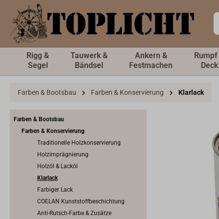
inhalt springen
Rigg &
Tauwerk &
Ankern &
Rumpf
Segel
Bändsel
Festmachen
Deck
Farben & Bootsbau
Farben & Konservierung
Klarlack
Farben & Bootsbau
Farben & Konservierung
Traditionelle Holzkonservierung
Holzimprägnierung
Holzöl & Lacköl
Klarlack
Farbiger Lack
COELAN Kunststoffbeschichtung
Anti-Rutsch-Farbe & Zusätze