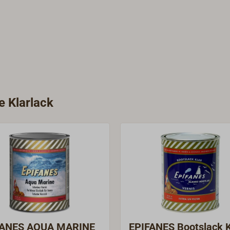
e Klarlack
FANES AQUA MARINE
EPIFANES Bootslack K