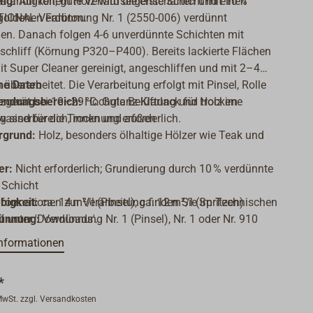
tändigkeit, gute Verlaufseigenschaften und einen
ng:
Auf rohem Holz wird die erste Schicht mit 10 %
goldenen Farbton.
IONAL Verdünnung Nr. 1 (2550-006) verdünnt
en. Danach folgen 4-6 unverdünnte Schichten mit
chliff (Körnung P320–P400). Bereits lackierte Flächen
t Super Cleaner gereinigt, angeschliffen und mit 2–4
 überarbeitet. Die Verarbeitung erfolgt mit Pinsel, Rolle
he Daten
tzgerät bei 10–29 °C. Gute Belüftung und trockene
ndungsbereich:
Hochglanz-Klarlack für Holz im
sind für die Trocknung erforderlich.
wasserbereich, innen und außen
rgrund:
Holz, besonders ölhaltige Hölzer wie Teak und
o
er:
Nicht erforderlich; Grundierung durch 10 % verdünnte
 Schicht
nformationen zur Verarbeitung finden Sie im Technischen
bigkeit:
ca. 14 m²/l (Pinsel), ca. 12 m²/l (Spritzen)
t unter 'Downloads'.
ünnung:
Verdünnung Nr. 1 (Pinsel), Nr. 1 oder Nr. 910
tzen)
nformationen
ikationsmethode:
Pinsel, Rolle, konventionelle oder
ss-Spritzapplikation (nur professionell)
*
knungszeiten (bei 15 °C):
Staubtrocken: 2,5 Std.,
 MwSt. zzgl. Versandkosten
treichbar: 14 Std.-1 Monat