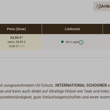
Arti
Preis (Dose)
Lieferzeit
34,50 €*
Am Lager
netto:
28,99 €
45,88 €* / 1 l
 mit ausgezeichnetem UV-Schutz.
INTERNATIONAL SCHOONER
e
ie und kann auch direkt auf ölhaltige Hölzer wie Teak und Iroko
serbeständigkeit, gute Verlaufseigenschaften und einen warm