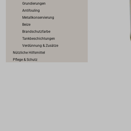
Grundierungen
Antifouling
Metallkonservierung
Beize
Brandschutzfarbe
Tankbeschichtungen
Verdünnung & Zusätze
Nützliche Hilfsmittel
Pflege & Schutz
Arbeitsschutz
Epoxy, GFK & Kunststoff
Tape & Abklebeband
Dichten & Kleben
Traditionelles Dichten & Kalfatern
Werkzeuge für den Bootsbau
Schrauben, Nägel, Nieten & Propfen
Scheuerleisten & Profilschienen
Konstruktionsbeschläge
Anoden