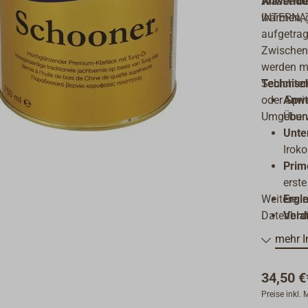
Wasserbes
Anwendu
warmen, 
INTERNAT
aufgetrag
Zwischens
werden mi
Schichten
Technisc
oder Spri
Anwe
Umgebung 
Über
Unte
Irok
Prim
erste
Weitere I
Ergie
Datenblat
Verd
(Spri
mehr I
Appl
Airle
34,50 €
Troc
Preise inkl.
übers