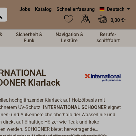
Jobs
Katalog
Schnellerfassung
Deutsch
0,00 €*
&
Sicherheit &
Navigation &
Berufs-
Funk
Lektüre
schifffahrt
RNATIONAL
ONER Klarlack
eller, hochglänzender Klarlack auf Holzölbasis mit
chnetem UV-Schutz.
INTERNATIONAL SCHOONER
eignet
Innen- und Außenbereiche oberhalb der Wasserlinie und
 direkt auf ölhaltige Hölzer wie Teak und Iroko
gen werden. SCHOONER bietet hervorragende