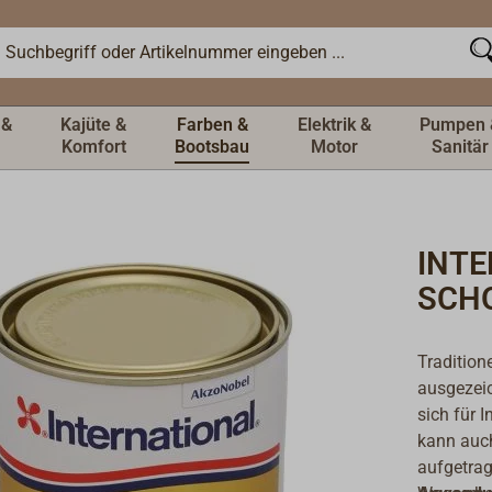
 &
Kajüte &
Farben &
Elektrik &
Pumpen 
Komfort
Bootsbau
Motor
Sanitär
INTE
SCHO
Tradition
ausgezei
sich für 
kann auch
aufgetra