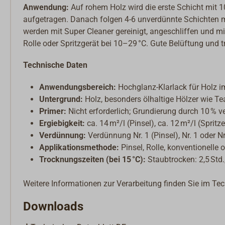
Anwendung:
Auf rohem Holz wird die erste Schicht mit
aufgetragen. Danach folgen 4-6 unverdünnte Schichten m
werden mit Super Cleaner gereinigt, angeschliffen und mit
Rolle oder Spritzgerät bei 10–29 °C. Gute Belüftung und 
Technische Daten
Anwendungsbereich:
Hochglanz-Klarlack für Holz i
Untergrund:
Holz, besonders ölhaltige Hölzer wie Te
Primer:
Nicht erforderlich; Grundierung durch 10 % v
Ergiebigkeit:
ca. 14 m²/l (Pinsel), ca. 12 m²/l (Spritz
Verdünnung:
Verdünnung Nr. 1 (Pinsel), Nr. 1 oder Nr
Applikationsmethode:
Pinsel, Rolle, konventionelle o
Trocknungszeiten (bei 15 °C):
Staubtrocken: 2,5 Std.
Weitere Informationen zur Verarbeitung finden Sie im Te
Downloads