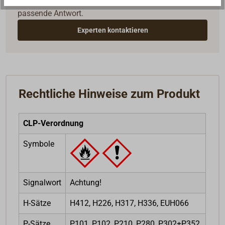
Seglerinnen. Wir verstehen Ihre Fragen und geben die
passende Antwort.
Experten kontaktieren
Rechtliche Hinweise zum Produkt
CLP-Verordnung
Symbole
Signalwort
Achtung!
H-Sätze
H412, H226, H317, H336, EUH066
P-Sätze
P101, P102, P210, P280, P302+P352,