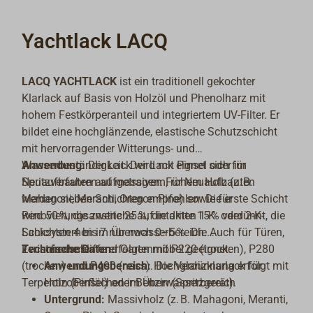
Yachtlack LACQ
LACQ YACHTLACK
ist ein traditionell gekochter
Klarlack auf Basis von Holzöl und Phenolharz mit
hohem Festkörperanteil und integriertem UV-Filter. Er
bildet eine hochglänzende, elastische Schutzschicht
mit hervorragender Witterungs- und
Wasserbeständigkeit. Der Lack eignet sich für
Anwendung:
Der Lack wird mit Pinsel oder im
Neuaufbauten auf massivem, rohem Holz (z. B.
Spritzverfahren aufgetragen. Für Neuaufbauten
Mahagoni, Meranti, Oregon Pine) sowie für
werden sieben Schichten empfohlen: Die erste Schicht
Renovierungsanstriche auf intakten 1-K- oder 2-K-
wird 50 %, die zweite 25 %, die dritte 15 % verdünnt, die
Lacksystemen im Überwasserbereich. Auch für Türen,
Schichten 4 bis 7 nur noch 0–5 %. Die
Fensterrahmen und Gartenmöbel geeignet.
Zwischenschliffe erfolgen mit P220 (trocken), P280
Technische Daten
(trocken) und P400 (nass). Die Verdünnung erfolgt mit
Anwendungsbereich:
Hochglanzklarlack für
Terpentin (Pinsel) oder Benzin (Spritzgerät).
Holzoberflächen im Überwasserbereich
Untergrund:
Massivholz (z. B. Mahagoni, Meranti,