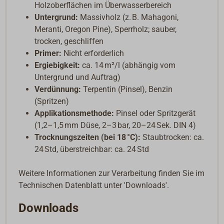
Holzoberflächen im Überwasserbereich
Untergrund:
Massivholz (z. B. Mahagoni,
Meranti, Oregon Pine), Sperrholz; sauber,
trocken, geschliffen
Primer:
Nicht erforderlich
Ergiebigkeit:
ca. 14 m²/l (abhängig vom
Untergrund und Auftrag)
Verdünnung:
Terpentin (Pinsel), Benzin
(Spritzen)
Applikationsmethode:
Pinsel oder Spritzgerät
(1,2–1,5 mm Düse, 2–3 bar, 20–24 Sek. DIN 4)
Trocknungszeiten (bei 18 °C):
Staubtrocken: ca.
24 Std, überstreichbar: ca. 24 Std
Weitere Informationen zur Verarbeitung finden Sie im
Technischen Datenblatt unter 'Downloads'.
Downloads