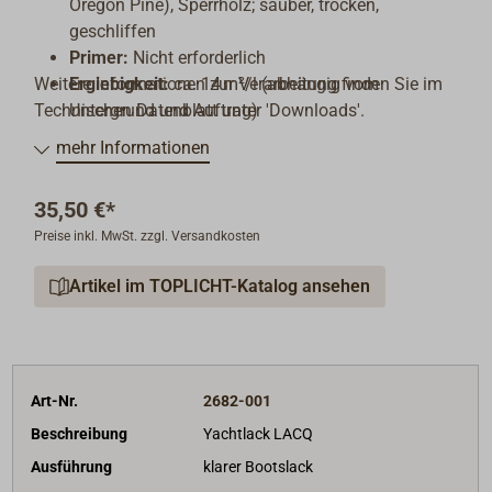
Oregon Pine), Sperrholz; sauber, trocken,
geschliffen
Primer:
Nicht erforderlich
Weitere Informationen zur Verarbeitung finden Sie im
Ergiebigkeit:
ca. 14 m²/l (abhängig vom
Technischen Datenblatt unter 'Downloads'.
Untergrund und Auftrag)
Verdünnung:
Terpentin (Pinsel), Benzin (Spritzen)
mehr Informationen
Applikationsmethode:
Pinsel oder Spritzgerät
(1,2–1,5 mm Düse, 2–3 bar, 20–24 Sek. DIN 4)
35,50 €*
Trocknungszeiten (bei 18 °C):
Staubtrocken: ca.
Preise inkl. MwSt. zzgl. Versandkosten
24 Std, überstreichbar: ca. 24 Std
Artikel im TOPLICHT-Katalog ansehen
Art-Nr.
2682-001
Beschreibung
Yachtlack LACQ
Ausführung
klarer Bootslack