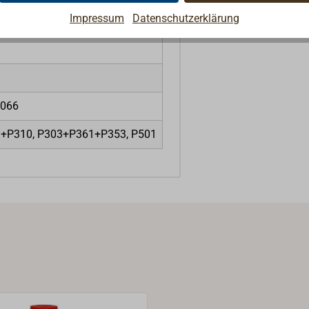
Impressum
Datenschutzerklärung
H066
01+P310, P303+P361+P353, P501