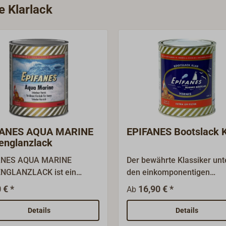
e Klarlack
FANES AQUA MARINE
EPIFANES Bootslack K
englanzlack
ANES AQUA MARINE
Der bewährte Klassiker unt
NGLANZLACK ist ein
den einkomponentigen
rbasierter, seidenmatter
Klarlacken: EPIFANES Boot
 € *
16,90 € *
Ab
klarlack auf
Hochglänzend, einfach zu
rethan-/Acrylharzbasis. Er
verarbeiten und sehr langle
Details
Details
net sich durch hohe
Dieser lufttrocknende Lack