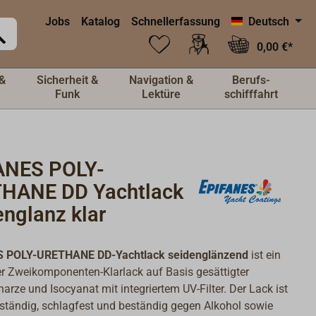
Jobs
Katalog
Schnellerfassung
Deutsch
0,00 €*
&
Sicherheit &
Navigation &
Berufs-
Funk
Lektüre
schifffahrt
ANES POLY-
HANE DD Yachtlack
englanz klar
 POLY-URETHANE DD-Yachtlack seidenglänzend
ist ein
er Zweikomponenten-Klarlack auf Basis gesättigter
harze und Isocyanat mit integriertem UV-Filter. Der Lack ist
tändig, schlagfest und beständig gegen Alkohol sowie