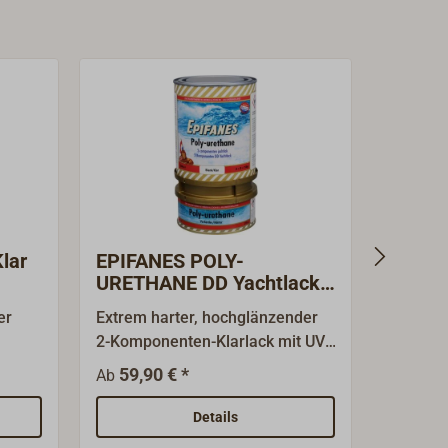
lar
EPIFANES POLY-
EPIFA
URETHANE DD Yachtlack
URETH
klar
KARA
er
Extrem harter, hochglänzender
Extrem 
2-Komponenten-Klarlack mit UV-
2-Kompo
slack.
Filter. EPIFANES POLY-
Filter.
59,90 € *
80,50 €
Ab
URETHANE KLARLACK eignet
URETHAN
big.
sich für den Innen- und
Mahagon
Details
 auf
Außenbereich oberhalb der
Eigensc