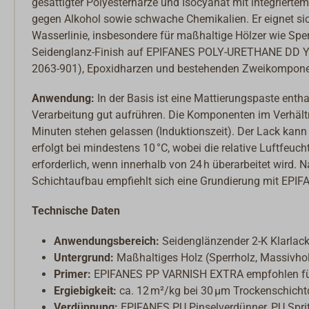
gesättigter Polyesterharze und Isocyanat mit integriertem
gegen Alkohol sowie schwache Chemikalien. Er eignet sic
Wasserlinie, insbesondere für maßhaltige Hölzer wie Sper
Seidenglanz-Finish auf EPIFANES POLY-URETHANE DD Yach
2063-901), Epoxidharzen und bestehenden Zweikompone
Anwendung:
In der Basis ist eine Mattierungspaste enth
Verarbeitung gut aufrühren. Die Komponenten im Verhält
Minuten stehen gelassen (Induktionszeit). Der Lack kann 
erfolgt bei mindestens 10 °C, wobei die relative Luftfeucht
erforderlich, wenn innerhalb von 24 h überarbeitet wird. 
Schichtaufbau empfiehlt sich eine Grundierung mit EP
Technische Daten
Anwendungsbereich:
Seidenglänzender 2-K Klarlack
Untergrund:
Maßhaltiges Holz (Sperrholz, Massivholz
Primer:
EPIFANES PP VARNISH EXTRA empfohlen fü
Ergiebigkeit:
ca. 12 m²/kg bei 30 µm Trockenschicht
Verdünnung:
EPIFANES PU Pinselverdünner, PU Spri