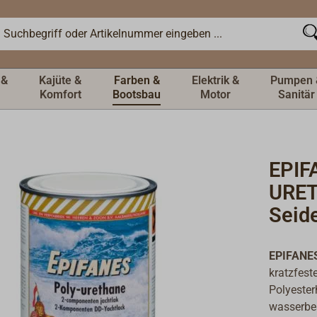
 &
Kajüte &
Farben &
Elektrik &
Pumpen 
Komfort
Bootsbau
Motor
Sanitär
EPIF
URET
Seid
EPIFANES
kratzfest
Polyester
wasserbes