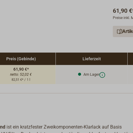
61,90 €
Preise inkl.
Arti
Preis (Gebinde)
Lieferzeit
61,90 €*
Am Lager
netto:
52,02 €
82,51 €* / 1 l
end
ist ein kratzfester Zweikomponenten-Klarlack auf Basis