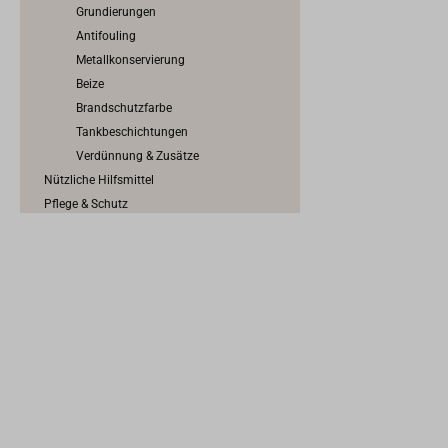
Grundierungen
Antifouling
Metallkonservierung
Beize
Brandschutzfarbe
Tankbeschichtungen
Verdünnung & Zusätze
Nützliche Hilfsmittel
Pflege & Schutz
Arbeitsschutz
Epoxy, GFK & Kunststoff
Tape & Abklebeband
Dichten & Kleben
Traditionelles Dichten & Kalfatern
Werkzeuge für den Bootsbau
Schrauben, Nägel, Nieten & Propfen
Scheuerleisten & Profilschienen
Konstruktionsbeschläge
Anoden