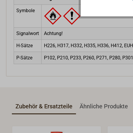
Symbole
Signalwort
Achtung!
H-Sätze
H226, H317, H332, H335, H336, H412, EU
P-Sätze
P102, P210, P233, P260, P271, P280, P3
Zubehör & Ersatzteile
Ähnliche Produkte