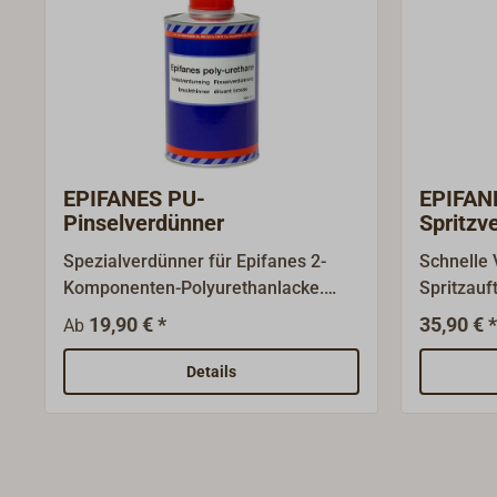
EPIFANES PU-
EPIFAN
Pinselverdünner
Spritzv
Spezialverdünner für Epifanes 2-
Schnelle 
Komponenten-Polyurethanlacke.
Spritzauf
Entwickelt für den Einsatz bei
URETHANE
19,90 € *
35,90 € *
Ab
höheren Umgebungstemperaturen,
um die Trocknungsgeschwindigkeit
Details
zu verzögern und ein gleichmäßiges
Verlaufen der Beschichtung zu
gewährleisten.Anwendung: Nur für
Epifanes 2-K-PU-Produkte