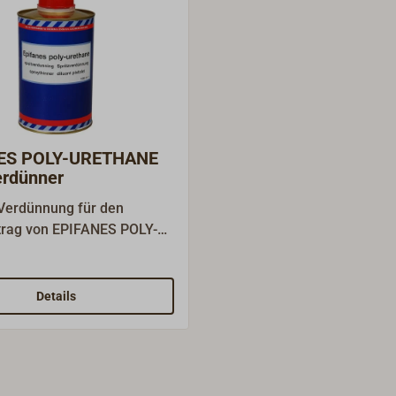
ES POLY-URETHANE
erdünner
Verdünnung für den
trag von EPIFANES POLY-
 DD-Yachtlack.
Details