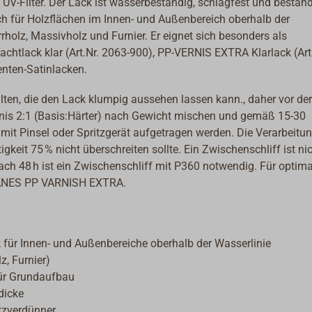
 UV-Filter. Der Lack ist wasserbeständig, schlagfest und bestän
h für Holzflächen im Innen- und Außenbereich oberhalb der
rholz, Massivholz und Furnier. Er eignet sich besonders als
tlack klar (Art.Nr. 2063-900), PP-VERNIS EXTRA Klarlack (Art.
nten-Satinlacken.
alten, die den Lack klumpig aussehen lassen kann., daher vor der
nis 2:1 (Basis:Härter) nach Gewicht mischen und gemäß 15-30
mit Pinsel oder Spritzgerät aufgetragen werden. Die Verarbeitu
igkeit 75 % nicht überschreiten sollte. Ein Zwischenschliff ist ni
Nach 48 h ist ein Zwischenschliff mit P360 notwendig. Für optim
IFANES PP VARNISH EXTRA.
 für Innen- und Außenbereiche oberhalb der Wasserlinie
, Furnier)
r Grundaufbau
dicke
tzverdünner