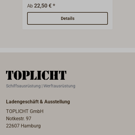
Scheibenrolle ist der Gradmesser für
abge
22,50 € *
0
Ab
Ab
die Qualität von Hand- und
Farb
Spritzlaminat. Eckenroller aus Metall
Details
oder Delrin mit Holzgriff.
Schiffsausrüstung | Werftausrüstung
Ladengeschäft & Ausstellung
TOPLICHT GmbH
Notkestr. 97
22607 Hamburg