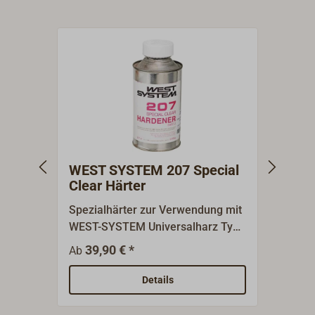
WEST SYSTEM 207 Special
WEST
Clear Härter
Härt
Spezialhärter zur Verwendung mit
Spezi
WEST-SYSTEM Universalharz Typ
dem W
105 (reformuliert).Der WEST-
beson
39,90 € *
43
Ab
Ab
Beschichtungshärter (Typ 207)
Besch
wurde speziell entwickelt, um
warme
Details
besonders klare und
Verar
feuchtigkeitsresistente
verwe