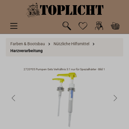
inhalt springen
Farben & Bootsbau
Nützliche Hilfsmittel
Harzverarbeitung
2720*05 Pumpen-Sets Verhältnis 3:1 nur für Spezialhärter - Bild 1