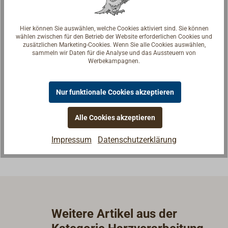
Hier können Sie auswählen, welche Cookies aktiviert sind. Sie können
wählen zwischen für den Betrieb der Website erforderlichen Cookies und
zusätzlichen Marketing-Cookies. Wenn Sie alle Cookies auswählen,
sammeln wir Daten für die Analyse und das Aussteuern von
Werbekampagnen.
Fragen zum Artikel?
Reden Sie mit Handwerkern, Bootsbauern und
Nur funktionale Cookies akzeptieren
Seglerinnen. Wir verstehen Ihre Fragen und geben die
passende Antwort.
Alle Cookies akzeptieren
Experten kontaktieren
Impressum
Datenschutzerklärung
Weitere Artikel aus der