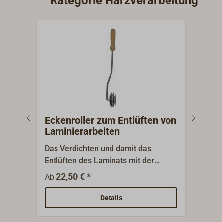
Kategorie Harzverarbeitung
Eckenroller zum Entlüften von
EPI
Laminierarbeiten
Das Verdichten und damit das
Mixs
Entlüften des Laminats mit der
Lief
Scheibenrolle ist der Gradmesser für
abge
22,50 € *
0
Ab
Ab
die Qualität von Hand- und
Farb
Spritzlaminat. Eckenroller aus Metall
Details
oder Delrin mit Holzgriff.