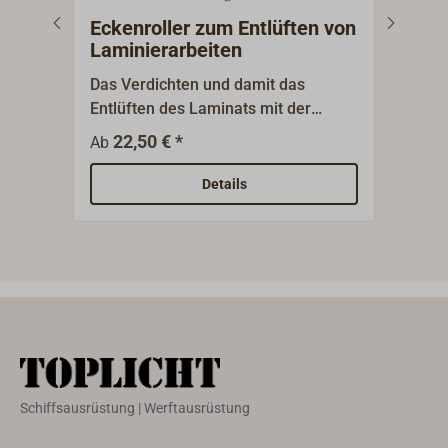
Eckenroller zum Entlüften von
EPI
Laminierarbeiten
Das Verdichten und damit das
Mixs
Entlüften des Laminats mit der
Lief
Scheibenrolle ist der Gradmesser für
abge
22,50 € *
0
Ab
Ab
die Qualität von Hand- und
Farb
Spritzlaminat. Eckenroller aus Metall
Details
oder Delrin mit Holzgriff.
Schiffsausrüstung | Werftausrüstung