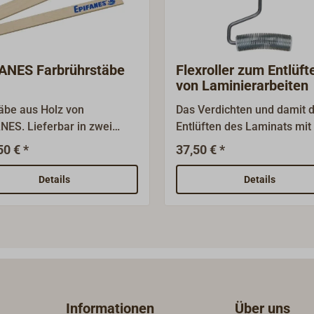
ANES Farbrührstäbe
Flexroller zum Entlüft
von Laminierarbeiten
äbe aus Holz von
Das Verdichten und damit 
NES. Lieferbar in zwei
Entlüften des Laminats mit
n, abgestimmt auf die
Scheibenrolle ist der
50 € *
37,50 € *
NES Farbdosen.
Gradmesser für die Qualitä
Hand- und Spritzlaminat.
Details
Details
Flexroller aus Metall mit
Holzgriff.
Informationen
Über uns