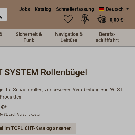
Jobs
Katalog
Schnellerfassung
Deutsch
0,00 €*
&
Sicherheit &
Navigation &
Berufs-
Funk
Lektüre
schifffahrt
 SYSTEM Rollenbügel
el für Schaumrollen, zur besseren Verarbeitung von WEST
rodukten.
 €*
 MwSt. zzgl. Versandkosten
kel im TOPLICHT-Katalog ansehen