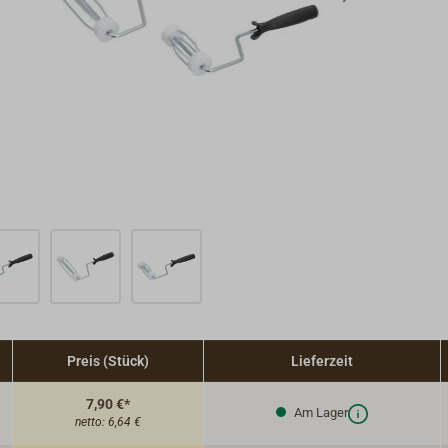
Preis (Stück)
Lieferzeit
7,90 €*
Am Lager
netto:
6,64 €