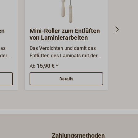
en
Mini-Roller zum Entlüften
Pumpe
von Laminierarbeiten
3:1 nu
das
Das Verdichten und damit das
WEST S
 der
Entlüften des Laminats mit der
die Har
Scheibenrolle ist der
Verhältn
15,90 € *
31,5
Ab
Ab
t von
Gradmesser für die Qualität von
Diese P
Hand- und Spritzlaminat. Kleine
Spezial
Details
Scheibenroller aus Metall mit
209) na
Holzgriff.
verwend
keinesfa
Standar
(205 ode
Mischun
Zahlungsmethoden