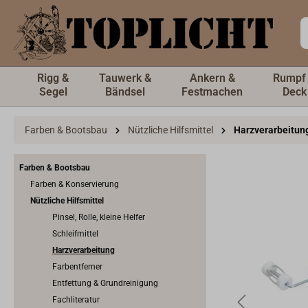
inhalt springen
Rigg &
Tauwerk &
Ankern &
Rumpf
Segel
Bändsel
Festmachen
Deck
Farben & Bootsbau
Nützliche Hilfsmittel
Harzverarbeitun
Farben & Bootsbau
Farben & Konservierung
Nützliche Hilfsmittel
Pinsel, Rolle, kleine Helfer
Schleifmittel
Harzverarbeitung
Farbentferner
Entfettung & Grundreinigung
Fachliteratur