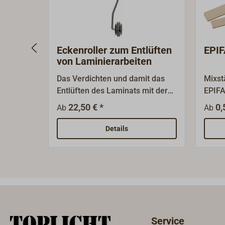
Eckenroller zum Entlüften
EPIF
von Laminierarbeiten
Das Verdichten und damit das
Mixst
Entlüften des Laminats mit der
EPIFA
Scheibenrolle ist der
Größe
22,50 € *
0,
Ab
Ab
Gradmesser für die Qualität von
EPIFA
Hand- und Spritzlaminat.
Details
Eckenroller aus Metall oder
Delrin mit Holzgriff.
Service