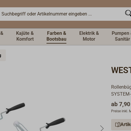
 &
Kajüte &
Farben &
Elektrik &
Pumpen 
Komfort
Bootsbau
Motor
Sanitär
g
WEST
Rollenbüg
SYSTEM-P
ab
7,90
Preise inkl.
Arti