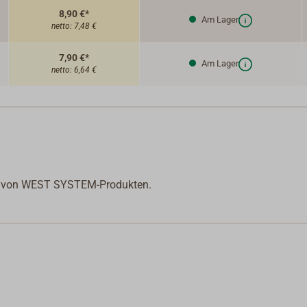
8,90 €*
Am Lager
netto:
7,48 €
7,90 €*
Am Lager
netto:
6,64 €
ung von WEST SYSTEM-Produkten.