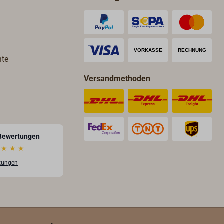
hte
Versandmethoden
Bewertungen
★
★
★
rtungen