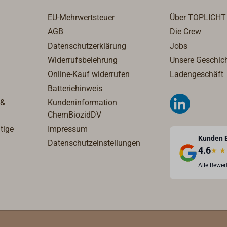
EU-Mehrwertsteuer
Über TOPLICHT
AGB
Die Crew
Datenschutzerklärung
Jobs
Widerrufsbelehrung
Unsere Geschic
Online-Kauf widerrufen
Ladengeschäft
Batteriehinweis
 &
Kundeninformation
ChemBiozidDV
tige
Impressum
Kunden 
Datenschutzeinstellungen
4.6
★
★
Alle Bewe