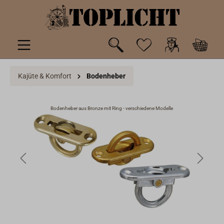
inhalt springen
Kajüte & Komfort
Bodenheber
Bodenheber aus Bronze mit Ring - verschiedene Modelle