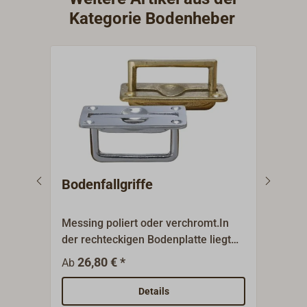
Kategorie Bodenheber
Bodenfallgriffe
Bode
Messing poliert oder verchromt.In
Schw
der rechteckigen Bodenplatte liegt
Knebe
lose ein rechteckiger Ring, der bei
Mess
26,80 € *
2
Ab
Ab
Benutzung nach oben angehoben
wird.Liegt im Ruhezustand plan in
Details
der Bodenplatte.Mit zwei Fingern gut