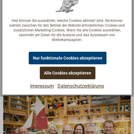
Beschreibung
Hier können Sie auswählen, welche Cookies aktiviert sind. Sie können
wählen zwischen für den Betrieb der Website erforderlichen Cookies und
zusätzlichen Marketing-Cookies. Wenn Sie alle Cookies auswählen,
Kräftiger Einlassgriff aus Bronze.
sammeln wir Daten für die Analyse und das Aussteuern von
Werbekampagnen.
In die Grundplatte mit abgerundeten Ecken ist ein
loser Ring (D = 25 mm) eingelassen.
Erhältlich mit gerollter oder verchromter Oberfläche.
Nur funktionale Cookies akzeptieren
Lieferung ohne Schrauben.
Alle Cookies akzeptieren
Impressum
Datenschutzerklärung