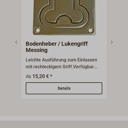
Bodenheber / Lukengriff
Bod
Messing
Leichte Ausführung zum Einlassen
Luke
mit rechteckigem Griff.Verfügbar
Griff
aus Messing poliert oder verchromt.
Größ
15,20 € *
1
Ab
Ab
Mess
Details