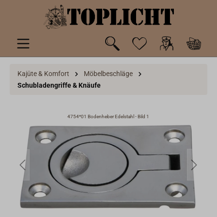
inhalt springen
Kajüte & Komfort
Möbelbeschläge
Schubladengriffe & Knäufe
4754*01 Bodenheber Edelstahl - Bild 1