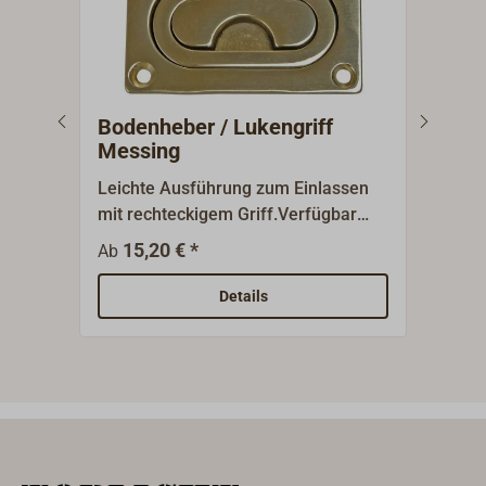
Bodenheber / Lukengriff
Bod
Messing
Leichte Ausführung zum Einlassen
Luke
mit rechteckigem Griff.Verfügbar
Griff
aus Messing poliert oder verchromt.
Größ
15,20 € *
1
Ab
Ab
Mess
Details