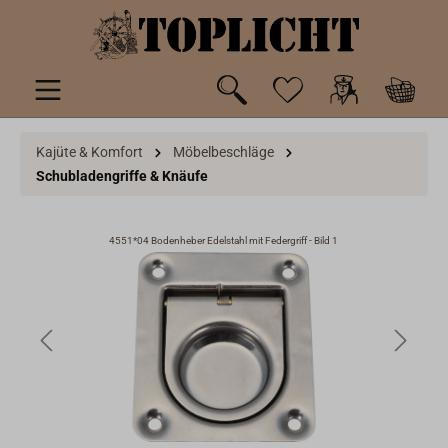
inhalt springen
Kajüte & Komfort
Möbelbeschläge
Schubladengriffe & Knäufe
4551*04 Bodenheber Edelstahl mit Federgriff - Bild 1