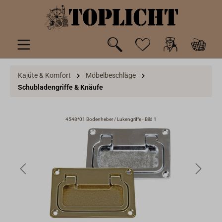
inhalt springen
Kajüte & Komfort
Möbelbeschläge
Schubladengriffe & Knäufe
4548*01 Bodenheber / Lukengriffe - Bild 1