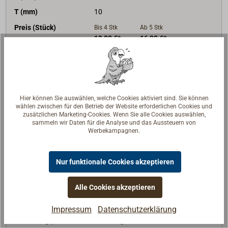
T (mm)
10
Preis (Stück)
Bis 4
Stk
Ab 5
Stk
19,90 €*
16,90 €*
netto:
16,72 €
netto:
14,20 €
Lieferzeit
Am Lager
Merken
Hier können Sie auswählen, welche Cookies aktiviert sind. Sie können
wählen zwischen für den Betrieb der Website erforderlichen Cookies und
In den Warenkorb
zusätzlichen Marketing-Cookies. Wenn Sie alle Cookies auswählen,
sammeln wir Daten für die Analyse und das Aussteuern von
Werbekampagnen.
Nur funktionale Cookies akzeptieren
Beschreibung
Alle Cookies akzeptieren
Lukengriff mit großem versenktem Griff.
Lieferbar in zwei Größen.
Impressum
Datenschutzerklärung
Messing poliert oder Messing verchromt.