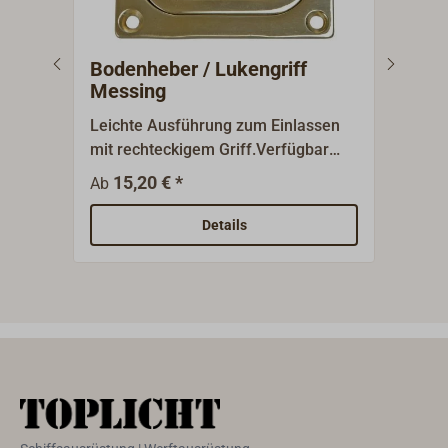
Bodenheber / Lukengriff
Bod
Messing
Leichte Ausführung zum Einlassen
Schw
mit rechteckigem Griff.Verfügbar
A4-E
aus Messing poliert oder verchromt.
einz
15,20 € *
11,5
Ab
Details