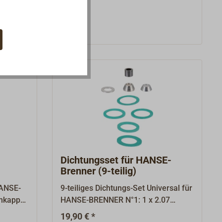
Verschmutzungen des Petroleums in
den Brenner gelangen und diesen
verstopfen.Die langen Filter (5.03)
werden in die beiden
Vergasungsrohre des Brenners
eingesetzt.Der kurze Filter (5.04)
wird in den Brenner-Stutzen
eingesetzt (der O-Ring dient nur als
Transportsicherung und wird nicht
mit eingebaut).
Dichtungsset für HANSE-
Brenner (9-teilig)
HANSE-
9-teiliges Dichtungs-Set Universal für
enkappe
HANSE-BRENNER N°1: 1 x 2.07
Graphitpackung 1 x 3.02 Konus 2 x
19,90 € *