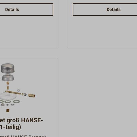
cheibe 1 x 3.05
ht
Details
Details
set groß HANSE-
-teilig)