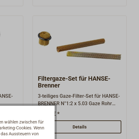
öchten
s darauf
n am
en ist,
ichtigen
er unten
nter
 der die
lringes
Filtergaze-Set für HANSE-
Brenner
HANSE-
3-teiliges Gaze-Filter-Set für HANSE-
BRENNER N°1:2 x 5.03 Gaze Rohr
4,51 x 5.04 Gaze StutzenDie Filter
19,90 € *
bestehen aus gewickeltem
nen wählen zwischen für
Messinggewebe und sollen
Details
Marketing-Cookies. Wenn
verhindern, dass grobkörnige
d das Aussteuern von