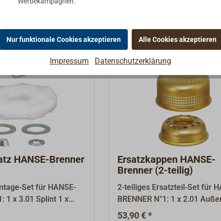
Werbekampagnen.
nschälchen,Bedienungs-
anleitung.Da es
zu Undichtigkeiten
Nur funktionale Cookies akzeptieren
Alle Cookies akzeptieren
gefehler am
enner kommt, möchten
Impressum
Datenschutzerklärung
r Stelle nochmals darauf
ass bei Arbeiten am
r darauf zu achten ist,
delring in der richtigen
ntiert ist.Weiter unten
ite finden Sie unter
ne PDF-Datei, in der die
tage des Spindelringes
atz HANSE-Brenner
Ersatzkappen HANSE-
st.
Brenner (2-teilig)
ontage-Set für HANSE-
2-teiliges Ersatzteil-Set für 
 1 x 3.01 Splint 1 x
BRENNER N°1: 1 x 2.01 Auß
 x 3.03 Dichtung 1,0 mm
1 x 2.02 Innenkappe
53,90 € *