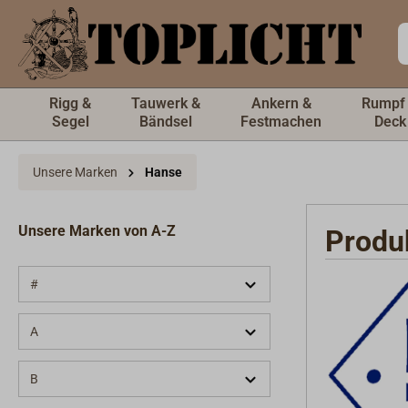
inhalt springen
Rigg &
Tauwerk &
Ankern &
Rumpf
Segel
Bändsel
Festmachen
Deck
Unsere Marken
Hanse
Unsere Marken von A-Z
Produ
#
A
B