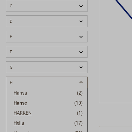
C
D
E
F
G
H
Hansa
(2)
Hanse
(10)
HARKEN
(1)
Hella
(17)