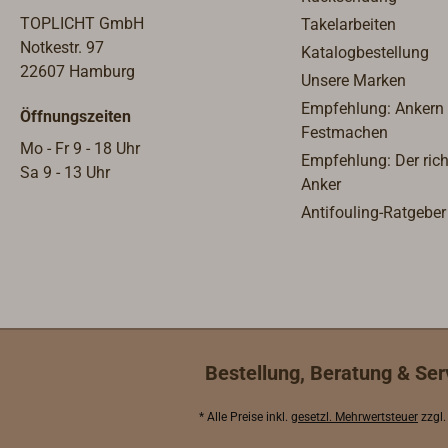
mm2x 5.03 F
TOPLICHT GmbH
Takelarbeiten
Vergasungs
Notkestr. 97
Katalogbestellung
Filtergaze f
22607 Hamburg
Unsere Marken
5.05 Dichtu
mmDa es gele
Empfehlung: Ankern
Öffnungszeiten
Undichtigkei
Festmachen
Mo - Fr 9 - 18 Uhr
am Petroleu
Empfehlung: Der rich
Sa 9 - 13 Uhr
möchten wir 
Anker
nochmals dar
Antifouling-Ratgeber
Arbeiten am
zu achten ist
der richtigen
ist.Weiter un
finden Sie u
PDF-Datei, in
Montage des 
Bestellung, Beratung & Ser
beschrieben i
* Alle Preise inkl.
gesetzl. Mehrwertsteuer
zzgl