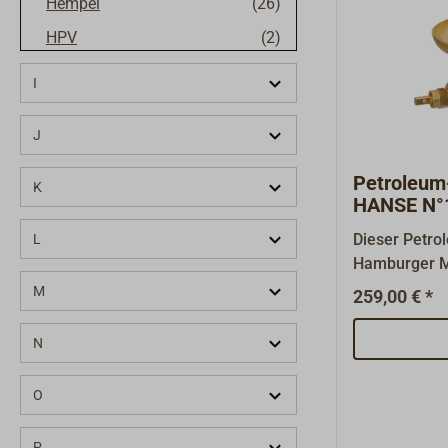
Hempel
(26)
HPV
(2)
HS Sprenger
(45)
I
Hutton-Arco
(1)
J
HYE
(19)
Petroleum
K
HANSE N°
Dieser Petro
L
Hamburger M
WEIMEISTER 
M
259,00 € *
klassischen 
Petroleumko
N
OPTIMUS, TA
verwendet we
O
Regulierbren
Röhrenbrenne
P