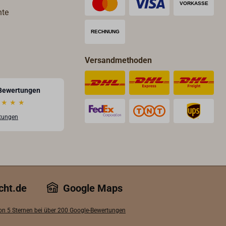
hte
Versandmethoden
Bewertungen
★
★
★
rtungen
cht.de
Google Maps
von 5 Sternen bei über 200 Google-Bewertungen