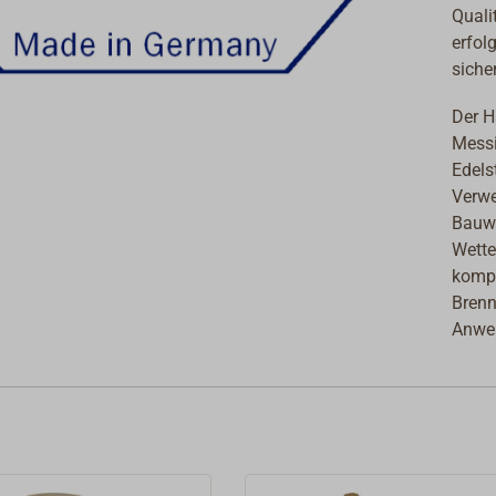
Quali
erfol
siche
Der H
Messi
Edels
Verwe
Bauwe
Wette
kompl
Brenn
Anwen