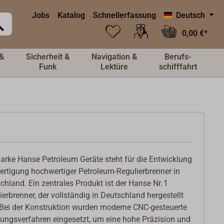
Jobs
Katalog
Schnellerfassung
Deutsch
0,00 €*
&
Sicherheit &
Navigation &
Berufs-
Funk
Lektüre
schifffahrt
arke Hanse Petroleum Geräte steht für die Entwicklung
ertigung hochwertiger Petroleum-Regulierbrenner in
chland. Ein zentrales Produkt ist der Hanse Nr. 1
ierbrenner, der vollständig in Deutschland hergestellt
 Bei der Konstruktion wurden moderne CNC-gesteuerte
gungsverfahren eingesetzt, um eine hohe Präzision und