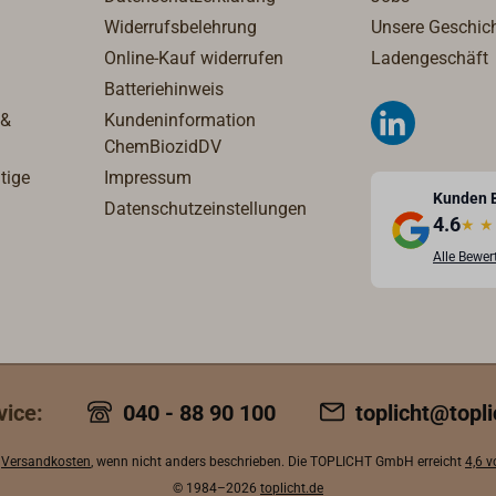
iltergaze Rohr
Widerrufsbelehrung
Unsere Geschic
rohre 4,5 mm1x 5.04
Online-Kauf widerrufen
Ladengeschäft
ür Brennerstutzen1x
Batteriehinweis
ngskonus hoch 5,5
gentlich zu
 &
Kundeninformation
ten durch Montagefehler
ChemBiozidDV
mbrenner kommt,
tige
Impressum
an dieser Stelle
Kunden 
Datenschutzeinstellungen
4.6
auf hinweisen, dass bei
★
★
 Brenner immer darauf
Alle Bewe
, dass der Spindelring in
 Einbaulage montiert
ten auf dieser Seite
nter „Download“ eine
 der die korrekte
Spindelringes
vice:
040 - 88 90 100
toplicht@topli
st.
.
Versandkosten
, wenn nicht anders beschrieben. Die TOPLICHT GmbH erreicht
4,6 
© 1984–2026
toplicht.de