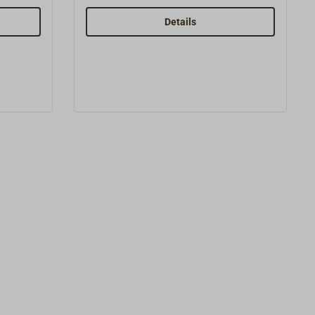
3.03 Dichtung 1,0 1 x 3.04 Aluscheibe
1 x 5.01 Dichtung 0,5 1 x 5.02
Details
Dichtung 1,5 1 x 5.05 Alukonus hoch
1 x 5.08 Dichtung 1,0 UK