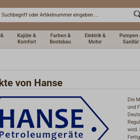
 &
Kajüte &
Farben &
Elektrik &
Pumpen 
Komfort
Bootsbau
Motor
Sanitär
kte von Hanse
Die M
und F
Deuts
Regul
wird.
Ferti