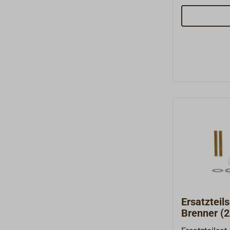
1 x 3.04 Alus
Glasfaserdoc
Ersatzteil
Brenner (21