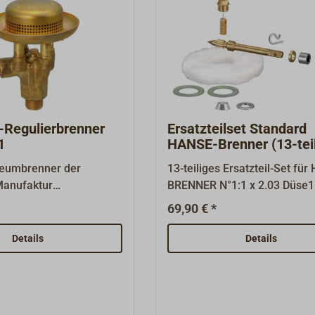
-Regulierbrenner
Ersatzteilset Standard
1
HANSE-Brenner (13-teil
leumbrenner der
13-teiliges Ersatzteil-Set fü
anufaktur
BRENNER N°1:1 x 2.03 Düse1 
kann problemlos in den
Nadel1 x 2.05 Spindel1 x 2.0
69,90 € *
Herden, Öfen und
Spindelring1 x 2.07 Graphit
chern von HANSE,
x 2.08 Spindelmutter1 x 3.01 
Details
Details
YLOR's und GENIOL
x 3.02 Konus2 x 3.03 Dichtun
rden. Dieser Universal-
3.04 Aluscheibe1 x 3.05
ner wurde als
Glasfaserdocht1 x 4.01 Anle
r in Deutschland neu
es gelegentlich zu Undichtigk