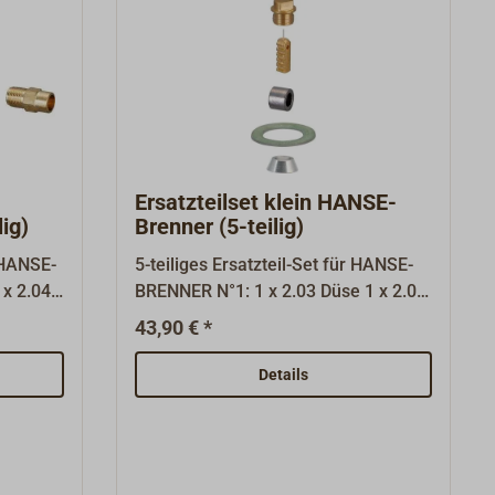
Ersatzteilset klein HANSE-
ig)
Brenner (5-teilig)
r HANSE-
5-teiliges Ersatzteil-Set für HANSE-
x 2.04
BRENNER N°1: 1 x 2.03 Düse 1 x 2.04
6
Nadel 1 x 2.07 Graphitpackung 1 x
43,90 € *
packung1
3.02 Konus 2 x 3.03 Dichtung 1,0
Splint1
Details
g 1,01 x
itungDa
eiten