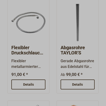
Flexibler
Abgasrohre
Druckschlauch
TAYLOR'S
TAYLOR'S
Flexibler
Gerade Abgasrohre
CTK1140
metallarmierter
aus Edelstahl für
Druckschlauch zur
den TAYLOR'S
91,00 € *
99,00 € *
Ab
Verbindung von
Dieselofen 079D
Druckleitung und
und für die
Details
Details
kardanisch
TAYLOR'S
aufgehängtem
Petroleumheizung
Kocher.Da
079K.Neben den