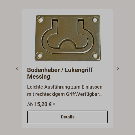
Bodenheber / Lukengriff
Bod
Messing
Leichte Ausführung zum Einlassen
Luke
mit rechteckigem Griff.Verfügbar
Griff
aus Messing poliert oder verchromt.
Größ
15,20 € *
1
Ab
Ab
Mess
Details