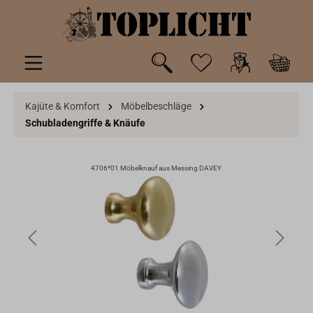
inhalt springen
Kajüte & Komfort
Möbelbeschläge
Schubladengriffe & Knäufe
4706*01 Möbelknauf aus Messing DAVEY