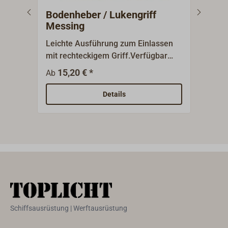
Bodenheber / Lukengriff
Bod
Messing
Leichte Ausführung zum Einlassen
Luke
mit rechteckigem Griff.Verfügbar
Griff
aus Messing poliert oder verchromt.
Größ
15,20 € *
1
Ab
Ab
Mess
Details
Schiffsausrüstung | Werftausrüstung