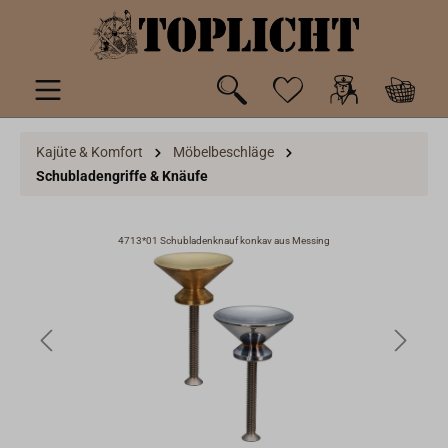
inhalt springen
Kajüte & Komfort
Möbelbeschläge
Schubladengriffe & Knäufe
4713*01 Schubladenknauf konkav aus Messing