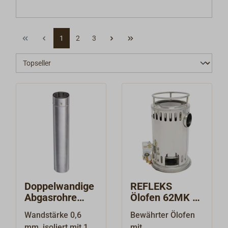
1
2
3
Doppelwandige
REFLEKS
Abgasrohre
Ölofen 62MK /
REFLEKS
62MK-C
Wandstärke 0,6
Bewährter Ölofen
mm, isoliert mit 10
mit