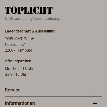
Zuluft in die
in den Brennertopf
Abgasrohrleitung.Z
gestellt und
u empfehlen bei
unterstützt eine
Schiffsausrüstung | Werftausrüstung
langen oder
sauberere
problematischen
Verbrennung des
Abgasführungen.Lä
Brennstoffs.
Ladengeschäft & Ausstellung
nge 330 mm.
Aufgrund seiner
TOPLICHT GmbH
offenen Struktur
Notkestr. 97
mit großer
22607 Hamburg
Oberfläche
ermöglicht er die
Öffnungszeiten
Nachverbrennung
Mo - Fr 9 - 18 Uhr
unverbrannter
Sa 9 - 13 Uhr
Bestandteile und
trägt dazu bei,
Emissionen sowie
Service
Ablagerungen zu
reduzieren.Bei
Informationen
hoher