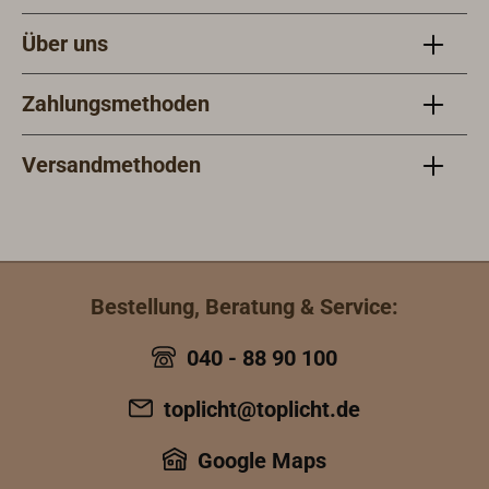
Betriebstemperatur
Über uns
werden die
unverbrannte
Kohlenwasserstoff
Zahlungsmethoden
e (HC) und das
Kohlenmonoxid
Versandmethoden
(CO) oxidiert.
Dadurch verringern
sich
Geruchsbildung
und sichtbare
Bestellung, Beratung & Service:
Rauchentwicklung.
Die erhitzte
040 - 88 90 100
Gitterstruktur
unterstützt zudem
toplicht@toplicht.de
die
Nachverbrennung
Google Maps
feiner Rußpartikel.
Das Ergebnis ist