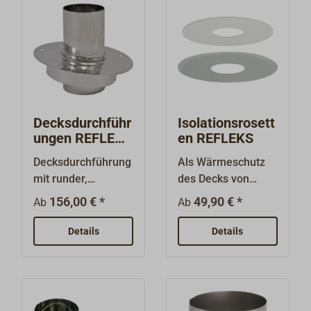
wichtig, da der Zug
wichtig, da der Zug
durch sehr kalte
durch sehr kalte
Rohre stark
Rohre stark
eingeschränkt
eingeschränkt
werden kann.
werden kann.
Decksdurchführ
Isolationsrosett
ungen REFLEKS
en REFLEKS
geneigt
Decksdurchführung
Als Wärmeschutz
mit runder,
des Decks von
geneigter
unten.Große, runde
156,00 € *
49,90 € *
Ab
Ab
Decksplatte.Geferti
Platte aus
gt aus
poliertem Edelstahl
Details
Details
Edelstahl.Lieferbar
mit
in verschiedenen
Isolationsmaterial.
Winkeln zur
Anpassung an die