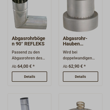
Dachneigung.Passe
nd zu den REFLEKS
Abgasrohren.
Abgasrohrböge
Abgasrohr-
n 90° REFLEKS
Hauben
Adapter
Passend zu den
Wird bei
REFLEKS
Abgasrohren des
doppelwandigen
Refleks -
Abgasrohren
64,00 € *
62,90 € *
Ab
Ab
Heizsystems.Für
benötigt, um eine
REFLEKS- und
dem
Details
Details
andere Öl- oder
Innendurchmesser
Feststofföfen mit
entsprechende
passendem Abgas -
Abgashaube
Ausgang.Gefertigt
montieren zu
aus säurefestem
können.