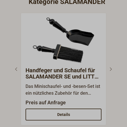
Kategorie SALAMANDER
Handfeger und Schaufel für
Mul
SALAMANDER SE und LITTLE
SE 
RANGE
Das Minischaufel- und -besen-Set ist
Sala
ein nützliches Zubehör für den
SALA
kleinen Holzofen! Ein Set wird
Zust
Preis auf Anfrage
Prei
standardmäßig mit jedem
Dies
SALAMANDER Ofen geliefert. Dieses
SALA
Details
kleine, kompakte Set ist nur 15,5 cm
RANG