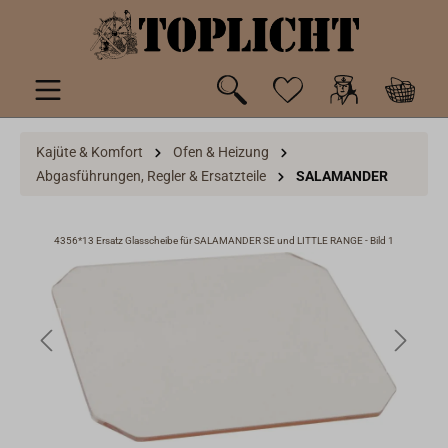
inhalt springen
Kajüte & Komfort
Ofen & Heizung
Abgasführungen, Regler & Ersatzteile
SALAMANDER
 3
4356*13 Ersatz Glasscheibe für SALAMANDER SE und LITTLE RANGE - Bild 1
4