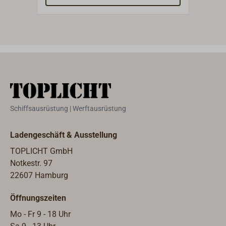
Ersatzteilen können wir weitere
Ersa
wichtige Teile ab Lager liefern oder
wicht
für Sie im Werk bestellen.
für S
Schiffsausrüstung | Werftausrüstung
Ladengeschäft & Ausstellung
TOPLICHT GmbH
Notkestr. 97
22607 Hamburg
Öffnungszeiten
Mo - Fr 9 - 18 Uhr