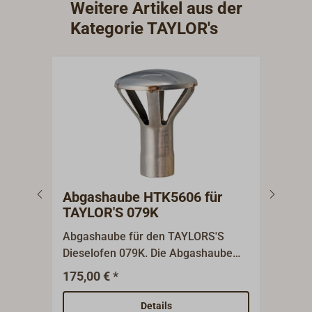
Weitere Artikel aus der
Kategorie TAYLOR's
Abgashaube HTK5606 für
Abg
TAYLOR'S 079K
TAY
Abgashaube für den TAYLORS'S
Abga
Dieselofen 079K. Die Abgashaube
die 
verhindert das Eindringen von Wind
und 
175,00 € *
6
Ab
und Wasser in das Abgasrohr.Neben
Petr
den hier aufgeführten Zubehör- und
hier
Details