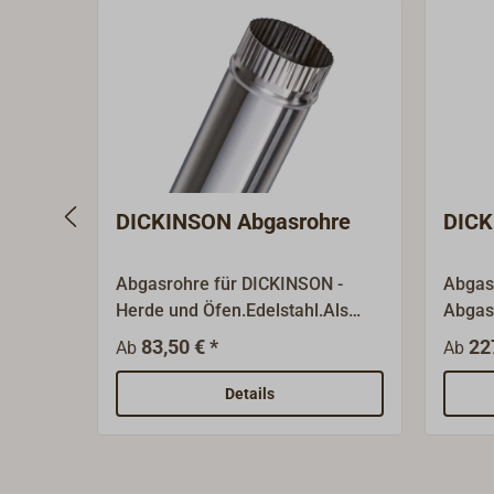
DICKINSON Abgasrohre
DICK
Abgasrohre für DICKINSON -
Abgas
Herde und Öfen.Edelstahl.Als
Abgas
Dickinson-Generalimporteur und
Stand
83,50 € *
22
Ab
Ab
Fachgroßhändler führen wir fast
Edelst
alle Original Ersatz- und
Gener
Details
Zubehörteile lagermäßig.
Fachgr
alle O
Zubehö