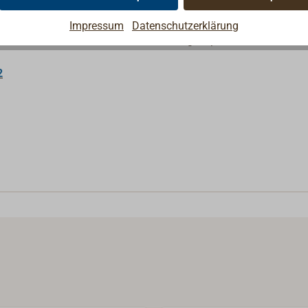
 herausnehmbaren Flammkatalysator ("Superheater") ausgerüstet
Impressum
Datenschutzerklärung
eressante Videos an, die bei der Wartung, Reparatur und dem Ei
2