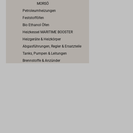
MORSÖ
Petroleumheizungen
Feststofföfen
Bio Ethanol Öfen
Heizkessel MARITIME BOOSTER
Heizgeräte & Heizkörper
Abgasführungen, Regler & Ersatzteile
Tanks, Pumpen & Leitungen
Brennstoffe & Anzünder
Umwälzpumpen
Warnmelder
Herd, Backofen, Kocher & Grill
Innenbeschläge
Möbelbeschläge
Scharniere & Lukenbänder
Bodenheber
Schlösser
Riegel & Verschlüsse
Haken