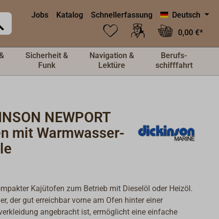
Jobs
Katalog
Schnellerfassung
Deutsch
0,00 €*
&
Sicherheit &
Navigation &
Berufs-
Funk
Lektüre
schifffahrt
KINSON NEWPORT
en mit Warmwasser-
le
ompakter Kajütofen zum Betrieb mit Dieselöl oder Heizöl.
er, der gut erreichbar vorne am Ofen hinter einer
verkleidung angebracht ist, ermöglicht eine einfache