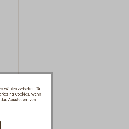
m
lich.
gt
nen wählen zwischen für
Marketing-Cookies. Wenn
ine in
d das Aussteuern von
e Öfen
nn der