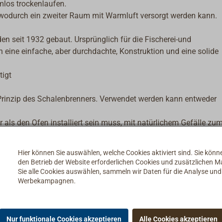
mlos trockenlaufen.
 wodurch ein zweiter Raum mit Warmluft versorgt werden kann.
 seit 1932 gebaut. Ursprünglich für die Fischerei-und
ch eine einfache, aber durchdachte, Konstruktion und eine solide
tigt
Prinzip des Schalenbrenners. Verwendet werden kann entweder
als den Ofen installiert sein muss, mit natürlichem Gefälle zu
, ist auch die Verwendung einer
elektrischen Ölförderpumpe
mög
ICKINSON - regelt die richtige Ölzufuhr zur Brennerschale und sor
Hier können Sie auswählen, welche Cookies aktiviert sind. Sie kön
lls die Flamme unbeabsichtigt verlöschen sollte.
den Betrieb der Website erforderlichen Cookies und zusätzlichen 
e störanfällige Elektrik oder Elektronik arbeitet. Der Regler hat e
Sie alle Cookies auswählen, sammeln wir Daten für die Analyse un
Werbekampagnen.
e Ölzufuhr bei Temperaturen über 75°C dauerhaft unterbricht. Di
 Wärme ab!
Anzünden des Ofens oder bei schwierigen Zugverhältnissen - ka
t werden.
Nur funktionale Cookies akzeptieren
Alle Cookies akzeptieren