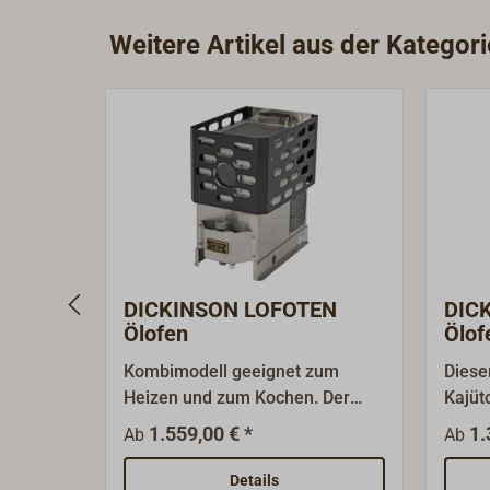
Weitere Artikel aus der Katego
DICKINSON LOFOTEN
DIC
Ölofen
Ölof
Kombimodell geeignet zum
Diese
Heizen und zum Kochen. Der
Kajüt
rechteckige Kajütofen hat eine
für da
1.559,00 € *
1.
Ab
Ab
Höhe von nur 455 mm und findet
Brenn
mit seinen kompakten
vorne
Details