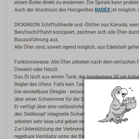
einem Boiler direkt zu erwärmen. Die Spirale kann proble
Auch der Anschluss des Heizgerätes
RADEX
ist möglich,
DICKINSON Schiffsölherde und -Ölöfen aus Kanada, werden
Berufsschifffahrt konzipiert, zeichnen sich alle Öfen dur
Bauausführung aus.
Alle Öfen sind, soweit irgend möglich, aus Edelstahl gefer
Funktionsweise: Alle Öfen arbeiten nach dem einfachen 
Dieselöl oder Heizöl.
Das Öl läuft aus einem Tank, der mindestens 30 cm höher 
Regler des Ofens. Falls kein Tank installiert werden kann
Der einstellbare Ölregler - entwickelt und gefertigt von D
über einen Schwimmer für die Sicherheitsabschaltung, fa
Er verfügt über eine verlässliche Funktionsweise, da er ohn
den Stellknopf integrierte Sicherheitsabschaltung, die di
arbeiten sehr leise und geben eine angenehme, trockene
Zur Unterstützung der Verbrennung - insbesondere beim 
regelbare Ventilator unter der Brennerschale zugeschalte