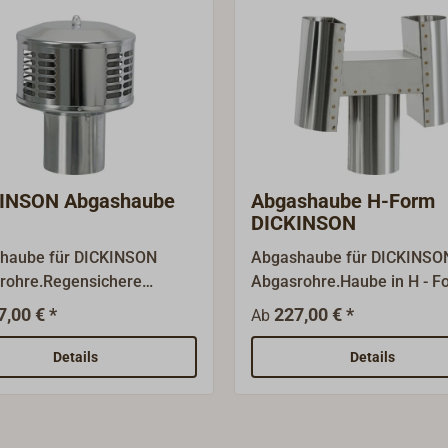
INSON Abgashaube
Abgashaube H-Form
DICKINSON
haube für DICKINSON
Abgashaube für DICKINSO
rohre.Regensichere
Abgasrohre.Haube in H - F
ard - Haube aus
für schwierige
7,00 € *
227,00 € *
Ab
ahl.Als Dickinson-
Entlüftungssituationen.Aus
alimporteur und
Edelstahl.Als Dickinson-
Details
Details
oßhändler führen wir fast
Generalimporteur und
riginal Ersatz- und
Fachgroßhändler führen wir
rteile lagermäßig.
alle Original Ersatz- und