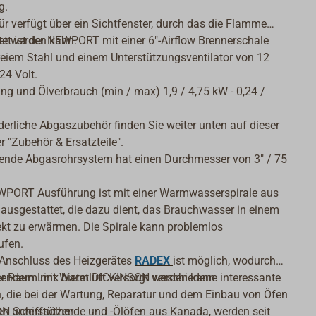
g.
ür verfügt über ein Sichtfenster, durch das die Flamme
et werden kann.
et ist der NEWPORT mit einer 6"-Airflow Brennerschale
reiem Stahl und einem Unterstützungsventilator von 12
24 Volt.
ung und Ölverbrauch (min / max) 1,9 / 4,75 kW - 0,24 /
derliche Abgaszubehör finden Sie weiter unten auf dieser
r "Zubehör & Ersatzteile".
ende Abgasrohrsystem hat einen Durchmesser von 3" / 75
WPORT Ausführung ist mit einer Warmwasserspirale aus
 ausgestattet, die dazu dient, das Brauchwasser in einem
rekt zu erwärmen. Die Spirale kann problemlos
ufen.
 Anschluss des Heizgerätes
RADEX
ist möglich, wodurch
er Raum mit Warmluft versorgt werden kann.
gendem Link bietet DICKINSON verschiedene interessante
, die bei der Wartung, Reparatur und dem Einbau von Öfen
 Schiffsölherde und -Ölöfen aus Kanada, werden seit
n unterstützen: