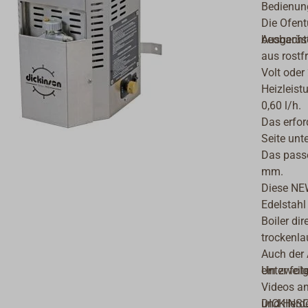
Bedienun
Die Ofent
beobacht
Ausgerüst
aus rostf
Volt oder 
Heizleist
0,60 l/h.
Das erfor
Seite unte
Das pass
mm.
Diese NE
Edelstahl
Boiler di
trockenla
Auch der
ein zweit
Unter fol
Videos an
DICKINSON
und Herde