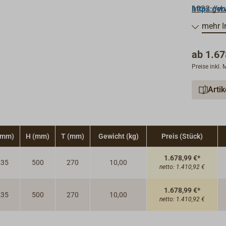
1932 geba
https://
konzipier
mehr I
durchdach
Alle Öfen
ab
1.67
Preise inkl.
Funktions
Schalenbr
Arti
Heizöl.
Das Öl lä
Ofen inst
Ofens. Fal
(mm)
H (mm)
T (mm)
Gewicht (kg)
Preis (Stück)
Verwendu
Der einst
1.678,99 €*
235
500
270
10,00
regelt di
netto:
1.410,92 €
Schwimmer
unbeabsic
1.678,99 €*
235
500
270
10,00
netto:
1.410,92 €
Er verfüg
störanfäll