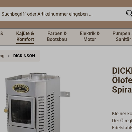
 &
Kajüte &
Farben &
Elektrik &
Pumpen 
Komfort
Bootsbau
Motor
Sanitär
ung
DICKINSON
DIC
Ölof
Spira
Kleiner k
Der Ölregl
Edelstahl