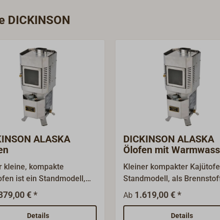
Zubehörteile lagermäßig.
rie DICKINSON
KINSON ALASKA
DICKINSON ALASKA
en
Ölofen mit Warmwass
Spirale
r kleine, kompakte
Kleiner kompakter Kajütofe
ofen ist ein Standmodell,
Standmodell, als Brennstof
s Dieselöl oder Heizöl als
Dieselöl oder Heizöl verwe
379,00 € *
1.619,00 € *
Ab
stoff verwendet wird. Der
Der Ölregler ist gut erreich
 am Ofen montierte, gut
hinter einer
Details
Details