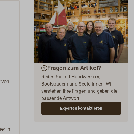
knopf integrierte Sicherheitsabschaltung, die die Ölzufuhr
raturen über 75°C dauerhaft unterbricht. Die Öfen
sehr leise und geben eine angenehme, trockene Wärme ab!
stützung der Verbrennung - insbesondere beim Anzünden
 oder bei schwierigen Zugverhältnissen - kann der
 Ventilator unter der Brennerschale zugeschaltet werden.
optimale Verbrennung sind alle Öfen mit einem
hmbaren Flammkatalysator ("Superheater") ausgerüstet.
Fragen zum Artikel?
Reden Sie mit Handwerkern,
r von
Bootsbauern und Seglerinnen. Wir
verstehen Ihre Fragen und geben die
passende Antwort.
Experten kontaktieren
er in