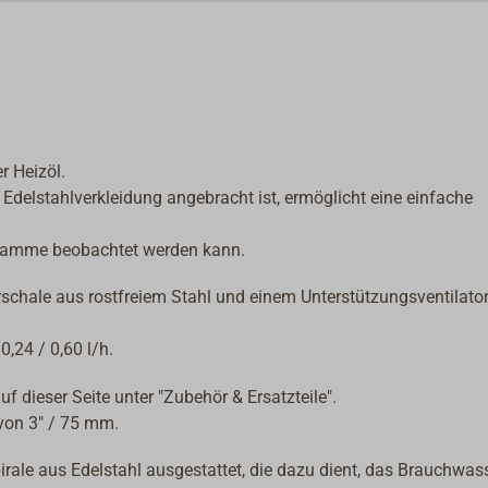
den Stell
bei Tempe
arbeiten 
Zur Unter
des Ofens
regelbare
Für eine 
r Heizöl.
herausne
r Edelstahlverkleidung angebracht ist, ermöglicht eine einfache
e Flamme beobachtet werden kann.
rschale aus rostfreiem Stahl und einem Unterstützungsventilato
0,24 / 0,60 l/h.
f dieser Seite unter "Zubehör & Ersatzteile".
von 3" / 75 mm.
le aus Edelstahl ausgestattet, die dazu dient, das Brauchwass