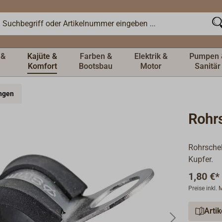
 &
Kajüte &
Farben &
Elektrik &
Pumpen 
Komfort
Bootsbau
Motor
Sanitär
ngen
Rohr
Rohrschel
Kupfer.
1,80 €*
Preise inkl.
Arti