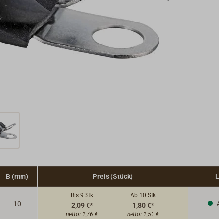
B (mm)
Preis (Stück)
L
Bis 9
Stk
Ab 10
Stk
10
A
2,09 €*
1,80 €*
netto:
1,76 €
netto:
1,51 €