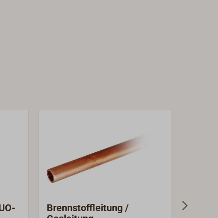
DUO-
Brennstoffleitung /
Brenns