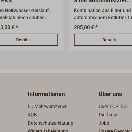
LEKS
3 mit automatischer
Entlüftung
en Heißwasserkreislauf.
Kombination aus Filter und
delstahlblech sauber
automatischem Entlüfter fü
hweißt.Mit Füllverschluss,
Diesel- und Heizöl
3,00 € *
205,00 € *
liegender
Einstrangsysteme im
erschraubung 1/2" und
Saugbetrieb.Mit
Details
Details
chverschraubung 8mm für
Rücklaufzuführung und
erlaufleitung.
Absperrhahn.Nenngröße
DN10Gehäuse aus Alumini
Filtertasse und
Schwimmergehäuse aus
transparentem klaren Kuns
zur Kontrolle der
Informationen
Über uns
Funktion.Filtereinsatz aus
Sinterkunststoff 25-40
EU-Mehrwertsteuer
Über TOPLICHT
µm.Wandhalterung aus
AGB
Die Crew
verzinktem
Datenschutzerklärung
Jobs
Stahlblech.Anschlüsse:Tank
g: Innengewinde G 3/8" für
Widerrufsbelehrung
Unsere Geschic