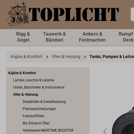
inhalt springen
Rigg &
Tauwerk &
Ankern &
Rumpf
Segel
Bändsel
Festmachen
Deck
Kajüte & Komfort
Ofen & Heizung
Tanks, Pumpen & Leitu
Kajüte & Komfort
Lampe, Leuchte & Laterne
Uhren, Barometer & Instrumente
Ofen & Heizung
Dieselofen & Dieselheizung
Petroleumheizungen
Feststofföfen
Bio Ethanol Öfen
Heizkessel MARITIME BOOSTER