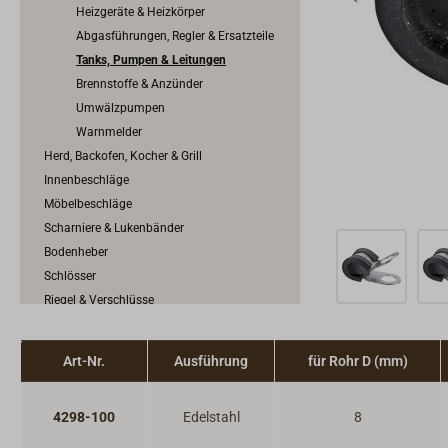
Heizgeräte & Heizkörper
Abgasführungen, Regler & Ersatzteile
Tanks, Pumpen & Leitungen
Brennstoffe & Anzünder
Umwälzpumpen
Warnmelder
Herd, Backofen, Kocher & Grill
Innenbeschläge
Möbelbeschläge
Scharniere & Lukenbänder
Bodenheber
Schlösser
Riegel & Verschlüsse
Haken
Dit & Dat
Art-Nr.
Ausführung
für Rohr D (mm)
4298-100
Edelstahl
8