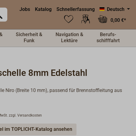
Jobs
Katalog
Schnellerfassung
Deutsch
0,00 €*
&
Sicherheit &
Navigation &
Berufs-
Funk
Lektüre
schifffahrt
schelle 8mm Edelstahl
le Niro (Breite 10 mm), passend für Brennstoffleitung aus
 MwSt. zzgl. Versandkosten
kel im TOPLICHT-Katalog ansehen