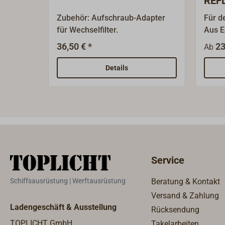
REF
Zubehör: Aufschraub-Adapter
Für d
für Wechselfilter.
Aus E
versc
36,50 € *
23
Ab
unten
Rohrv
Details
Quets
die Üb
Service
Schiffsausrüstung | Werftausrüstung
Beratung & Kontakt
Versand & Zahlung
Ladengeschäft & Ausstellung
Rücksendung
TOPLICHT GmbH
Takelarbeiten