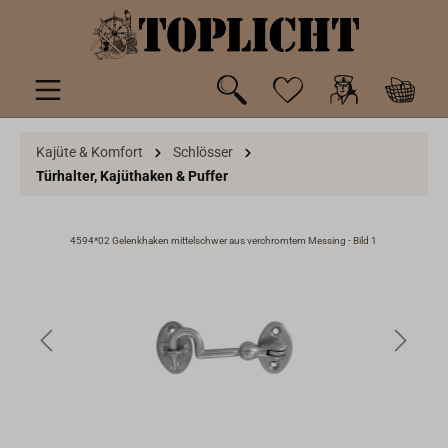
inhalt springen
Kajüte & Komfort
Schlösser
Türhalter, Kajüthaken & Puffer
4594*02 Gelenkhaken mittelschwer aus verchromtem Messing - Bild 1