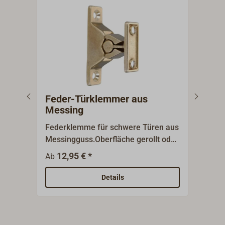
Feder-Türklemmer aus
Fed
Messing
Federklemme für schwere Türen aus
Zwei
Messingguss.Oberfläche gerollt oder
Mess
verchromt.
schw
12,95 € *
3
Ab
Ab
Sand
handp
Details
Größ
Gege