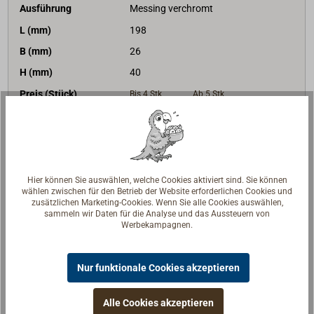
Ausführung
Messing verchromt
L (mm)
198
B (mm)
26
H (mm)
40
Preis (Stück)
Bis 4
Stk
Ab 5
Stk
27,91 €*
23,70 €*
netto:
23,45 €
netto:
19,92 €
Lieferzeit
Am Lager
Merken
Hier können Sie auswählen, welche Cookies aktiviert sind. Sie können
wählen zwischen für den Betrieb der Website erforderlichen Cookies und
zusätzlichen Marketing-Cookies. Wenn Sie alle Cookies auswählen,
In den Warenkorb
sammeln wir Daten für die Analyse und das Aussteuern von
Werbekampagnen.
Nur funktionale Cookies akzeptieren
Beschreibung
Alle Cookies akzeptieren