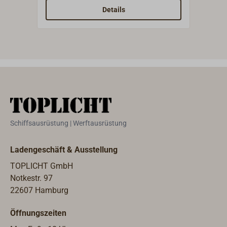
handp
Details
Größ
Gege
Schiffsausrüstung | Werftausrüstung
Ladengeschäft & Ausstellung
TOPLICHT GmbH
Notkestr. 97
22607 Hamburg
Öffnungszeiten