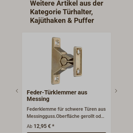
Weitere Artikel aus der
Kategorie Türhalter,
Kajüthaken & Puffer
Feder-Türklemmer aus
Fed
Messing
Federklemme für schwere Türen aus
Zwei
Messingguss.Oberfläche gerollt oder
Mess
verchromt.
schw
12,95 € *
3
Ab
Ab
Sand