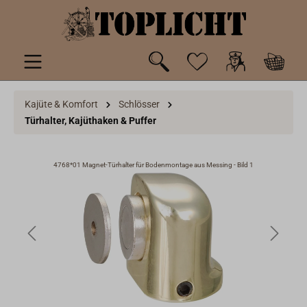
inhalt springen
Kajüte & Komfort
Schlösser
Türhalter, Kajüthaken & Puffer
4768*01 Magnet-Türhalter für Bodenmontage aus Messing - Bild 1