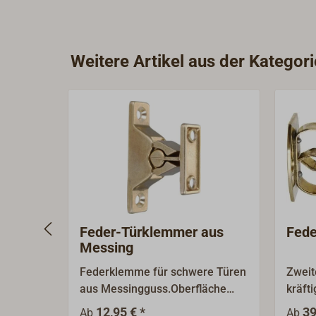
Weitere Artikel aus der Kategori
Feder-Türklemmer aus
Fed
Messing
Federklemme für schwere Türen
Zweit
aus Messingguss.Oberfläche
kräft
gerollt oder verchromt.
Fests
12,95 € *
39
Ab
Ab