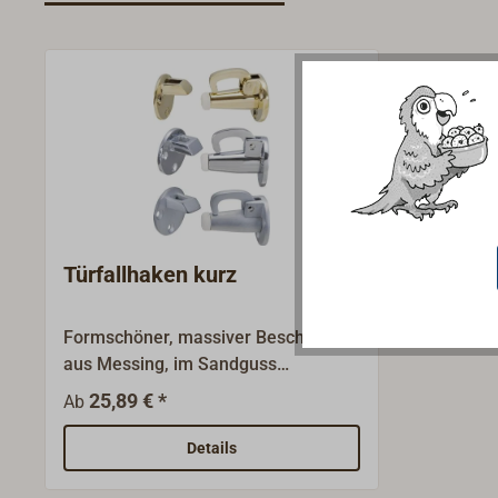
Türfallhaken kurz
Formschöner, massiver Beschlag
aus Messing, im Sandguss
hergestellt.Oberflächen Messing
25,89 € *
Ab
poliert, verchromt oder
mattchrom.Ersatzgummis sind
Details
lieferbar.