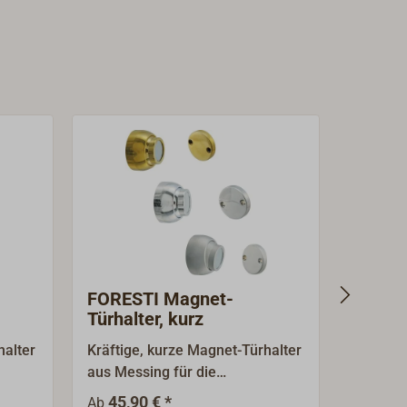
FORESTI Magnet-
FORES
Türhalter, kurz
Türhal
halter
Kräftige, kurze Magnet-Türhalter
Kräftige
aus Messing für die
Türhalte
Wandmontage. Der Wandhalter
Wandmon
45,90 € *
52,0
Ab
Ab