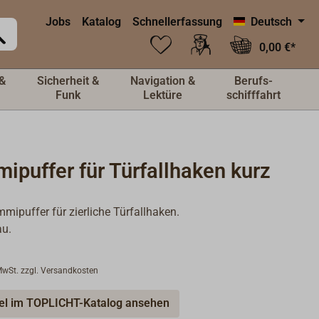
Jobs
Katalog
Schnellerfassung
Deutsch
0,00 €*
&
Sicherheit &
Navigation &
Berufs-
Funk
Lektüre
schifffahrt
puffer für Türfallhaken kurz
mipuffer für zierliche Türfallhaken.
au.
 MwSt. zzgl. Versandkosten
kel im TOPLICHT-Katalog ansehen