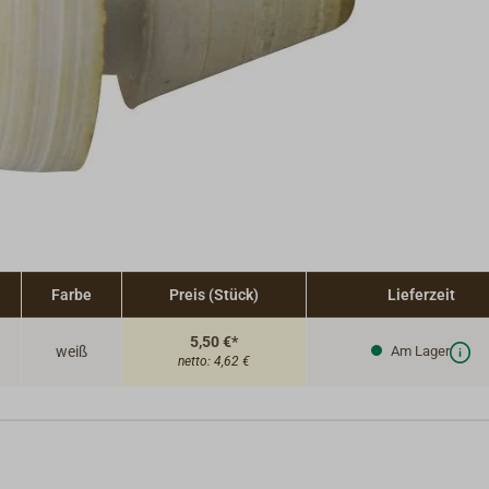
Farbe
Preis (Stück)
Lieferzeit
5,50 €*
weiß
Am Lager
netto:
4,62 €