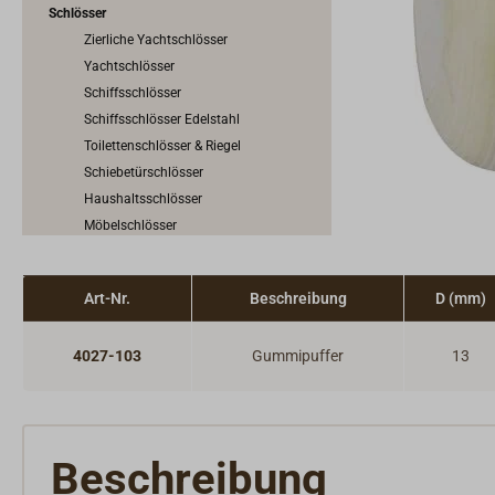
Schlösser
Zierliche Yachtschlösser
Yachtschlösser
Schiffsschlösser
Schiffsschlösser Edelstahl
Toilettenschlösser & Riegel
Schiebetürschlösser
Haushaltsschlösser
Möbelschlösser
Sonstige Türschlösser
Profilzylinder
Art-Nr.
Beschreibung
D (mm)
Schlüsselrohlinge & Zubehör
Türhalter, Kajüthaken & Puffer
4027-103
Gummipuffer
13
Vorhängeschlösser
Riegel & Verschlüsse
Haken
Dit & Dat
Beschreibung