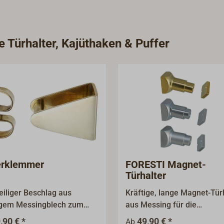
e Türhalter, Kajüthaken & Puffer
erklemmer
FORESTI Magnet-
Türhalter
eiliger Beschlag aus
Kräftige, lange Magnet-Tür
igem Messingblech zum
aus Messing für die
tellen von schweren
Wandmontage mit eckiger
,90 € *
49,90 € *
Ab