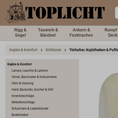
inhalt springen
Rigg &
Tauwerk &
Ankern &
Rumpf
Segel
Bändsel
Festmachen
Deck
Kajüte & Komfort
Schlösser
Türhalter, Kajüthaken & Puff
Kajüte & Komfort
Lampe, Leuchte & Laterne
Uhren, Barometer & Instrumente
Ofen & Heizung
Herd, Backofen, Kocher & Grill
Innenbeschläge
Möbelbeschläge
Scharniere & Lukenbänder
Bodenheber