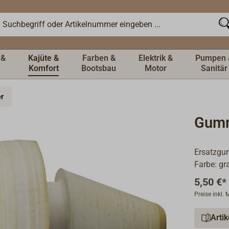
 &
Kajüte &
Farben &
Elektrik &
Pumpen 
Komfort
Bootsbau
Motor
Sanitär
er
Gummi
Ersatzgum
Farbe: gr
5,50 €*
Preise inkl.
Arti