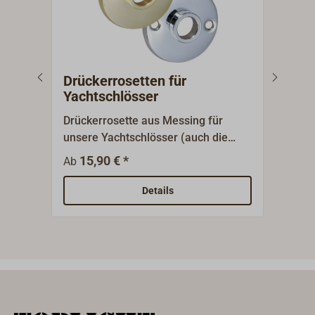
Drückerrosetten für
Kno
Yachtschlösser
Yac
Drückerrosette aus Messing für
Knop
unsere Yachtschlösser (auch die
für 
zierlichen). Lieferung mit polierter
8 mm
15,90 € *
5
Ab
Ab
oder verchromter Oberfläche.
Türs
mm.L
Details
Kast
poli
Ober