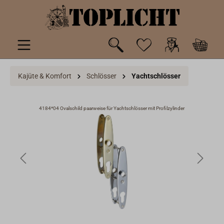
inhalt springen
Kajüte & Komfort
Schlösser
Yachtschlösser
4184*04 Ovalschild paarweise für Yachtschlösser mit Profilzylinder
4183-