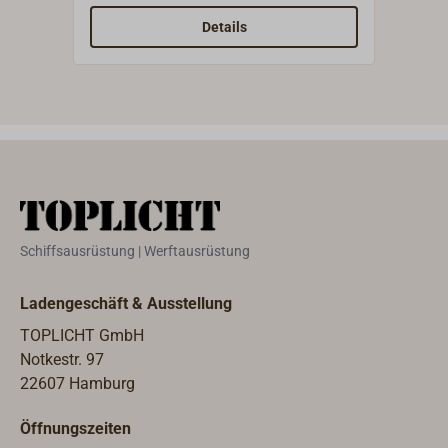
mm.L
Details
Kast
poli
Ober
Schiffsausrüstung | Werftausrüstung
Ladengeschäft & Ausstellung
TOPLICHT GmbH
Notkestr. 97
22607 Hamburg
Öffnungszeiten