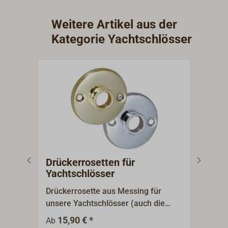
Weitere Artikel aus der
Kategorie Yachtschlösser
Drückerrosetten für
Kno
Yachtschlösser
Yac
Drückerrosette aus Messing für
Knop
unsere Yachtschlösser (auch die
für 
zierlichen). Lieferung mit polierter
8 mm
15,90 € *
5
Ab
Ab
oder verchromter Oberfläche.
Türs