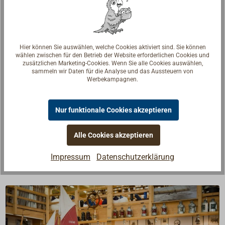
In den Warenkorb
Hier können Sie auswählen, welche Cookies aktiviert sind. Sie können
Beschreibung
wählen zwischen für den Betrieb der Website erforderlichen Cookies und
zusätzlichen Marketing-Cookies. Wenn Sie alle Cookies auswählen,
sammeln wir Daten für die Analyse und das Aussteuern von
Werbekampagnen.
Ring/Ring-Drücker aus Messing für unsere
Yachtschlösser mit einem 8 mm Vierkant, passend
für Türstärken von 20 mm bis 40 mm.
Nur funktionale Cookies akzeptieren
Lieferbar für Einsteck- oder Kastenschlösser,
wahlweise mit polierter oder verchromter Oberfläche.
Alle Cookies akzeptieren
Impressum
Datenschutzerklärung