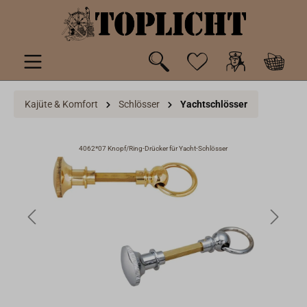
inhalt springen
Kajüte & Komfort
Schlösser
Yachtschlösser
omt
4062*07 Knopf/Ring-Drücker für Yacht-Schlösser