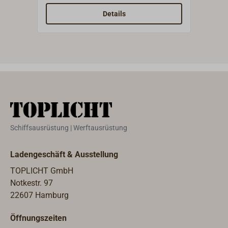
mm.L
Details
Kast
poli
Ober
Schiffsausrüstung | Werftausrüstung
Ladengeschäft & Ausstellung
TOPLICHT GmbH
Notkestr. 97
22607 Hamburg
Öffnungszeiten