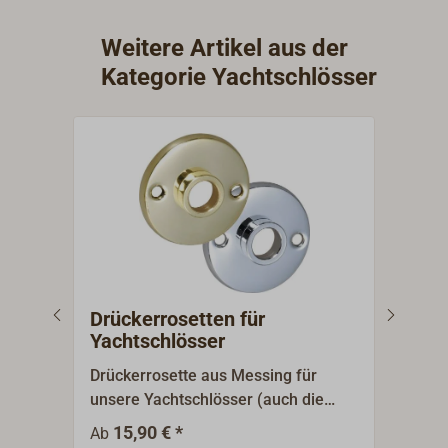
Weitere Artikel aus der
Kategorie Yachtschlösser
Drückerrosetten für
Kno
Yachtschlösser
Yac
Drückerrosette aus Messing für
Knop
unsere Yachtschlösser (auch die
für 
zierlichen). Lieferung mit polierter
8 mm
15,90 € *
5
Ab
Ab
oder verchromter Oberfläche.
Türs