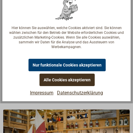
In den Warenkorb
Hier können Sie auswählen, welche Cookies aktiviert sind. Sie können
Beschreibung
wählen zwischen für den Betrieb der Website erforderlichen Cookies und
zusätzlichen Marketing-Cookies. Wenn Sie alle Cookies auswählen,
sammeln wir Daten für die Analyse und das Aussteuern von
Werbekampagnen.
Knopf/Ring-Drücker aus Messing für unsere
Yachtschlösser mit einem 8 mm Vierkant, passend
für Türstärken von 20 mm bis 40 mm.
Nur funktionale Cookies akzeptieren
Lieferbar für Einsteck- oder Kastenschlösser,
wahlweise mit polierter oder verchromter Oberfläche.
Alle Cookies akzeptieren
Impressum
Datenschutzerklärung