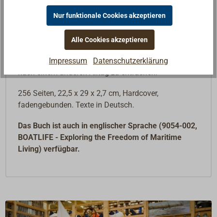
mit ganz eigenen Reizen.
Nur funktionale Cookies akzeptieren
Dieses inspirierende Buch vermittelt mit seinen
Texten, beeindruckenden Fotos und illustrierten
Alle Cookies akzeptieren
Karten, wie sich das Leben auf dem Wasser anfühlt.
Es ist auch sehr gut dafür geeignet, die Sehnsucht
Impressum
Datenschutzerklärung
nach einem anderen Alltag zu entfachen.
256 Seiten, 22,5 x 29 x 2,7 cm, Hardcover,
fadengebunden. Texte in Deutsch.
Das Buch ist auch in englischer Sprache (9054-002,
BOATLIFE - Exploring the Freedom of Maritime
Living) verfügbar.