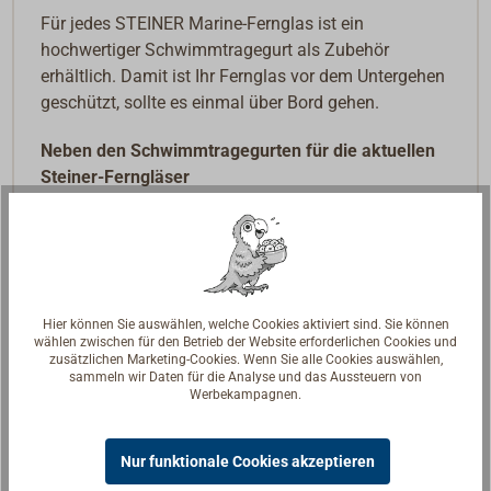
Für jedes STEINER Marine-Fernglas ist ein
hochwertiger Schwimmtragegurt als Zubehör
erhältlich. Damit ist Ihr Fernglas vor dem Untergehen
geschützt, sollte es einmal über Bord gehen.
Neben den Schwimmtragegurten für die aktuellen
Steiner-Ferngläser
Artikelnummer 3700-683: ClicLoc 2.0 für
Commander 7x50 und 7x50C (Modell ab 2023).
Artikelnummer 3700-684: ohne ClicLoc (mit
Schlaufe) für Navigator 7x50 und 7x50C sowie
Hier können Sie auswählen, welche Cookies aktiviert sind. Sie können
wählen zwischen für den Betrieb der Website erforderlichen Cookies und
Navigator 7x30 und 7x30C und Navigator Autobright
zusätzlichen Marketing-Cookies. Wenn Sie alle Cookies auswählen,
7x50 und 7x50C.
sammeln wir Daten für die Analyse und das Aussteuern von
Werbekampagnen.
gibt es auch noch Gurte für ältere Fernglas-
Modelle.
Nur funktionale Cookies akzeptieren