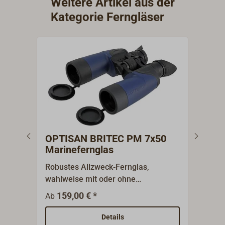
Weitere Artikel aus der
Kategorie Ferngläser
OPTISAN BRITEC PM 7x50
PLA
Marinefernglas
Mar
Robustes Allzweck-Fernglas,
Hoch
wahlweise mit oder ohne
integ
integriertem Peilkompass.Die
Entf
159,00 € *
1
Ab
Ab
mehrschichtvergütete Optik mit
von 
Bak4-Porro-Prismen liefert scharfe,
ermö
Details