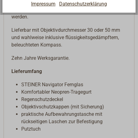
druckwasserdicht bis 5 m und kann in einem
Impressum
Datenschutzerklärung
Temperaturbereich von -20 bis +70 °C verwendet
werden.
Lieferbar mit Objektivdurchmesser 30 oder 50 mm
und wahlweise inklusive flüssigkeitsgedämpftem,
beleuchteten Kompass.
Zehn Jahre Werksgarantie.
Lieferumfang
STEINER Navigator Fernglas
Komfortabler Neopren-Tragegurt
Regenschutzdeckel
Objektivschutzkappen (mit Sicherung)
praktische Aufbewahrungstasche mit
rückseitigen Laschen zur Befestigung
Putztuch