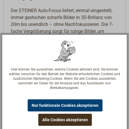
Der STEINER Auto-Focus liefert, einmal eingestellt,
immer gestochen scharfe Bilder in 3D-Brillanz von
20m bis unendlich – ohne Nachfokussieren. Die 7-
fache
Vergrößerung
sorgt für ruhige Bilder, um
Tonnen, Leuchtfeuer und Brückennummern auch bei
rauem Seegang erkennen zu können.
Das erweiterte
Sehfeld
vereinfacht die sichere
Ansteuerung bei der Einfahrt in den Hafen oder in
Hier können Sie auswählen, welche Cookies aktiviert sind. Sie können
ähnlichen engeren Umgebungen wie z.B. bei
wählen zwischen für den Betrieb der Website erforderlichen Cookies und
Brückendurchfahrten.
zusätzlichen Marketing-Cookies. Wenn Sie alle Cookies auswählen,
sammeln wir Daten für die Analyse und das Aussteuern von
Werbekampagnen.
Die Stickstoff-Druck-Füllung verhindert ein
Beschlagen im Inneren.
Nur funktionale Cookies akzeptieren
Das Fernglas ist seht robust: Es hält Schläge bis zu
11G aus. Die Prismen sind zur Schockabsorbierung
Alle Cookies akzeptieren
schwimmend gelagert. Das Fernglas ist