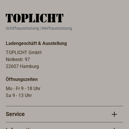
Augenmuscheln verhindern
geei
einfallendes Streulicht und
fach
gewährleisten optimalen Durchblick
Obje
auch für Brillenträger. Wasserdicht
mm,m
Schiffsausrüstung | Werftausrüstung
nach IPX7.3701-011 hat einen
BAK-
Kompass mit Rotlichtbeleuchtung
auf 
Ladengeschäft & Ausstellung
und Strichplatten zur Höhen- und
verh
Entfernungsmessung.Lieferung
IPX7
TOPLICHT GmbH
jeweils mit Tragegurt und
tell
Notkestr. 97
Nylontasche.
Trag
22607 Hamburg
anal
Öffnungszeiten
Rotl
Mo - Fr 9 - 18 Uhr
Sa 9 - 13 Uhr
Service