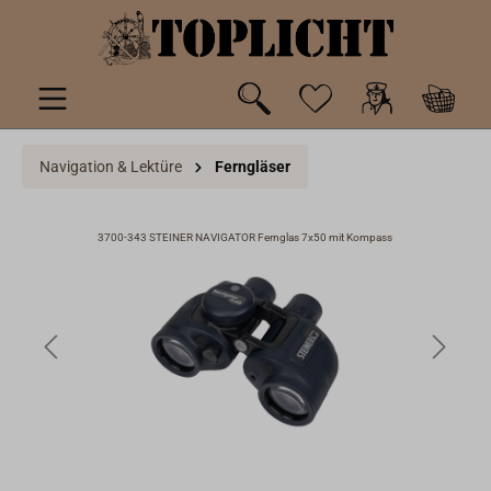
inhalt springen
Navigation & Lektüre
Ferngläser
3700-343 STEINER NAVIGATOR Fernglas 7x50 mit Kompass