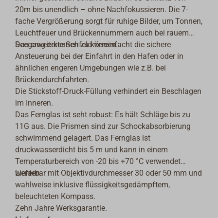
20m bis unendlich – ohne Nachfokussieren. Die 7-
fache
Vergrößerung
sorgt für ruhige Bilder, um Tonnen,
Leuchtfeuer und Brückennummern auch bei rauem
Seegang erkennen zu können.
Das erweiterte
Sehfeld
vereinfacht die sichere
Ansteuerung bei der Einfahrt in den Hafen oder in
ähnlichen engeren Umgebungen wie z.B. bei
Brückendurchfahrten.
Die Stickstoff-Druck-Füllung verhindert ein Beschlagen
im Inneren.
Das Fernglas ist seht robust: Es hält Schläge bis zu
11G aus. Die Prismen sind zur Schockabsorbierung
schwimmend gelagert. Das Fernglas ist
druckwasserdicht bis 5 m und kann in einem
Temperaturbereich von -20 bis +70 °C verwendet
werden.
Lieferbar mit Objektivdurchmesser 30 oder 50 mm und
wahlweise inklusive flüssigkeitsgedämpftem,
beleuchteten Kompass.
Zehn Jahre Werksgarantie.