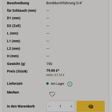
Beschreibung
Borddurchführung 3/4"
für Schlauch (mm)
---
D1 (mm)
---
D2 (Zoll)
---
L (mm)
---
L1 (mm)
---
L2 (mm)
---
H (mm)
---
Gewicht (g)
190
79,90 €*
Preis (Stück)
netto:
67,14 €
Lieferzeit
Am Lager
Merken
In den Warenkorb