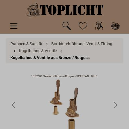
inhalt springen
Pumpen & Sanitär
Borddurchführung, Ventil & Fitting
Kugelhähne & Ventile
Kugelhähne & Ventile aus Bronze / Rotguss
1382*01 Seeventil Bronze/Rotguss SPARTAN - Bild 1