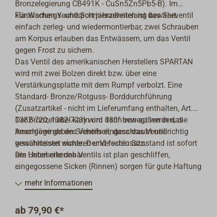
Bronzelegierung CB491K - CuSn5Zn5Pb5-B). Im
klassischen Yachtsport jahrzehntelang bewährt.
Für Wartungs- und Schmierarbeiten ist das Seeventil
einfach zerleg- und wiedermontierbar, zwei Schrauben
am Korpus erlauben das Entwässern, um das Ventil
gegen Frost zu sichern.
Das Ventil des amerikanischen Herstellers SPARTAN
wird mit zwei Bolzen direkt bzw. über eine
Verstärkungsplatte mit dem Rumpf verbolzt. Eine
Standard- Bronze/Rotguss- Borddurchführung
(Zusatzartikel - nicht im Lieferumfang enthalten, Art.
1382-720, 1382-723) wird dann von außen in das
Der Bronzehebel kann um 180° bewegt werden, die
Innengewinde des Ventils eingeschraubt und
Anschläge geben Sicherheit, dass das Ventil richtig
gewährleistet sicheren und festen Sitz.
verschlossen wurde. Der Verschlusszustand ist sofort
Die Unterseite des Ventils ist plan geschliffen,
am Hebel erkennbar.
eingegossene Sicken (Rinnen) sorgen für gute Haftung
der Dichtungsmasse und für perfekte Dichtigkeit.
Zulassung: UL-Marine-Listing (USA).
mehr Informationen
Die Passenden Bordurchführungen müssen separat
ab
79,90 €*
bestellt werden und sind als Montagezubehör