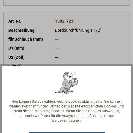
Art-Nr.
1382-723
Beschreibung
Borddurchführung 1 1/2"
für Schlauch (mm)
---
D1 (mm)
---
D2 (Zoll)
---
L (mm)
---
L1 (mm)
---
L2 (mm)
---
H (mm)
---
Hier können Sie auswählen, welche Cookies aktiviert sind. Sie können
Gewicht (g)
650
wählen zwischen für den Betrieb der Website erforderlichen Cookies und
159,90 €*
Preis (Stück)
zusätzlichen Marketing-Cookies. Wenn Sie alle Cookies auswählen,
netto:
134,37 €
sammeln wir Daten für die Analyse und das Aussteuern von
Werbekampagnen.
Lieferzeit
Am Lager