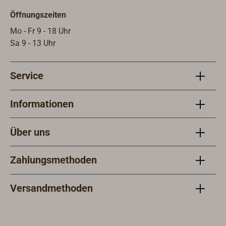
dieser Anforderung Rechnung
den 
Öffnungszeiten
getragen werden.Dieser Artikel passt
zu unseren Kugelhähnen aus
Mo - Fr 9 - 18 Uhr
Rotguss von VIR (Artikel-Nr. 1955-...)
Sa 9 - 13 Uhr
Service
Informationen
Über uns
Zahlungsmethoden
Versandmethoden