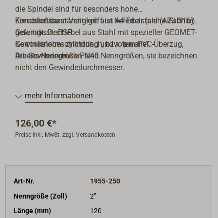
die Spindel sind für besonders hohe
Korrosionsbeständigkeit aus A4-Edelstahl (AISI 316)
Ein abließbarer Ventilgriff ist lieferbar (siehe Zubhör).
gefertigt. Der Hebel aus Stahl mit spezieller GEOMET-
Gewindeart: BSP
Korrosionsbeschichtung und rotem PVC-Überzug,
Gewindeform: zylindrisch, bzw. parallel
Arbeits-Nenndruck PN40.
Die Gewindegrößen sind Nenngrößen, sie bezeichnen
nicht den Gewindedurchmesser.
mehr Informationen
126,00 €*
Preise inkl. MwSt. zzgl. Versandkosten
Art-Nr.
1955-250
Nenngröße (Zoll)
2"
Länge (mm)
120