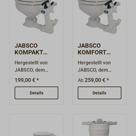
JABSCO
JABSCO
KOMPAKT
KOMFORT
Bordtoilette
Bordtoilette
Hergestellt von
Hergestellt von
29090
29120
JABSCO, dem
JABSCO, dem
weltweit größten
weltweit größten
199,00 € *
259,00 € *
Ab
Hersteller für kleine
Hersteller für
Bordtoiletten -
Bordtoiletten – die
Details
Details
Standardausrüstun
Standardausrüstun
g auf vielen
g auf vielen
Serienyachten!Lief
Serienyachten.Typ
erung als Typ
KOMFORT mit
KOMPAKT mit
großer
kleiner
Porzellanschüssel