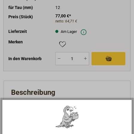
für Tau (mm)
12
77,00 €*
Preis (Stück)
netto:
64,71 €
Lieferzeit
Am Lager
Merken
In den Warenkorb
Beschreibung
Umlenkrollen für Draht, hochbelastbar, stehende
Ausführung.
Rollen aus Voll-Aluminium eloxiert, mit Buchsen aus
NYLON. Die Seitenwangen sind aus 1,5 mm strakem