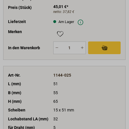
45,01 €*
Preis (Stück)
netto:
37,82 €
Lieferzeit
Am Lager
Merken
In den Warenkorb
Art-Nr.
1144-025
L (mm)
51
B (mm)
55
H (mm)
65
Scheiben
15 x 51 mm
Lochabstand LA (mm)
32
für Draht (mm)
5