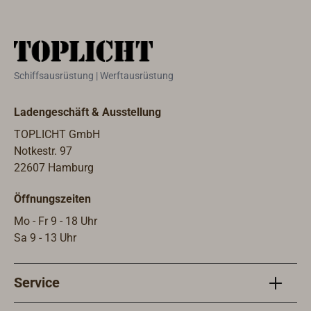
Schmiede Herm. Sprenger (HS) sind
saue
ganz aus Edelstahl gefertigt. Die auf
Schm
Edelstahlkugeln gelagerte schwarze
ganz 
Kunststoffscheibe weist exzellente
Edel
Leichtlaufeigenschaften auf.
Kuns
Schiffsausrüstung | Werftausrüstung
Leic
Ladengeschäft & Ausstellung
TOPLICHT GmbH
Notkestr. 97
22607 Hamburg
Öffnungszeiten
Mo - Fr 9 - 18 Uhr
Sa 9 - 13 Uhr
Service