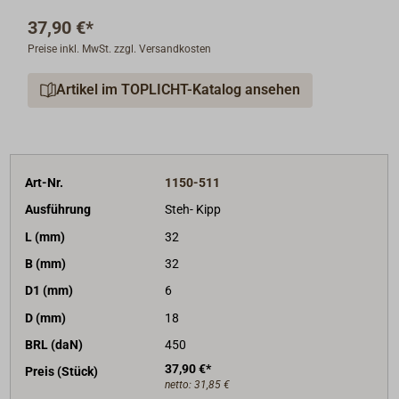
sauerländischen Yachtbeschläge - Schmiede
Herm.
37,90 €*
Sprenger (HS)
sind ganz aus Edelstahl gefertigt. Die
Preise inkl. MwSt. zzgl. Versandkosten
auf Edelstahlkugeln gelagerte schwarze
Kunststoffscheibe weist exzellente
Artikel im TOPLICHT-Katalog ansehen
Leichtlaufeigenschaften auf.
Art-Nr.
1150-511
Ausführung
Steh- Kipp
L (mm)
32
B (mm)
32
D1 (mm)
6
D (mm)
18
BRL (daN)
450
37,90 €*
Preis (Stück)
netto:
31,85 €