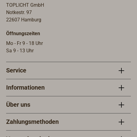
getaucht und können mit jedem Öl-
Lack
TOPLICHT GmbH
und einkomponentigen Lacksystem
werde
Notkestr. 97
weiterbehandelt werden. Die
ents
22607 Hamburg
Nutzlast (Arbeitslast) entspricht 1/4
Bruc
Öffnungszeiten
der angegebenen Bruchlast (BRL).
Mo - Fr 9 - 18 Uhr
Sa 9 - 13 Uhr
Service
Informationen
Über uns
Zahlungsmethoden