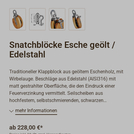
Snatchblöcke Esche geölt /
Edelstahl
Traditioneller Klappblock aus geöltem Eschenholz, mit
Wirbelauge. Beschläge aus Edelstahl (AISI316) mit
matt gestrahlter Oberfläche, die den Eindruck einer
Feuerverzinkung vermittelt. Seilscheiben aus
hochfestem, selbstschmierenden, schwarzen
ERTACETAL-Kunststoff.
mehr Informationen
Die verleimten und verschraubten Holzgehäuse sind in
Tungöl (chinesisches Holzöl) getaucht und können mit
ab
228,00 €*
jedem Öl- und 1K-Lacksystem weiterbehandelt werden.