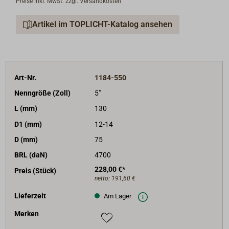
Preise inkl. MwSt. zzgl. Versandkosten
Die Nutzlast (Arbeitslast) entspricht max 1/4 der
angegebenen Bruchlast (BRL).
Artikel im TOPLICHT-Katalog ansehen
Art-Nr.
1184-550
Nenngröße (Zoll)
5"
L (mm)
130
D1 (mm)
12-14
D (mm)
75
BRL (daN)
4700
228,00 €*
Preis (Stück)
netto:
191,60 €
Lieferzeit
Am Lager
Merken