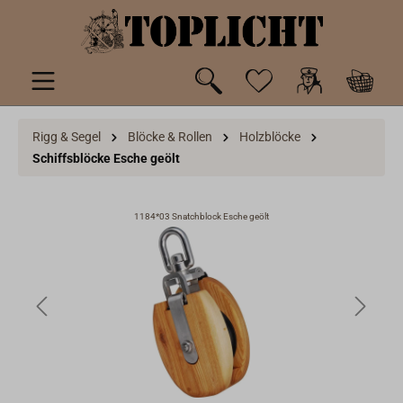
inhalt springen
Rigg & Segel
Blöcke & Rollen
Holzblöcke
Schiffsblöcke Esche geölt
1184*03 Snatchblock Esche geölt