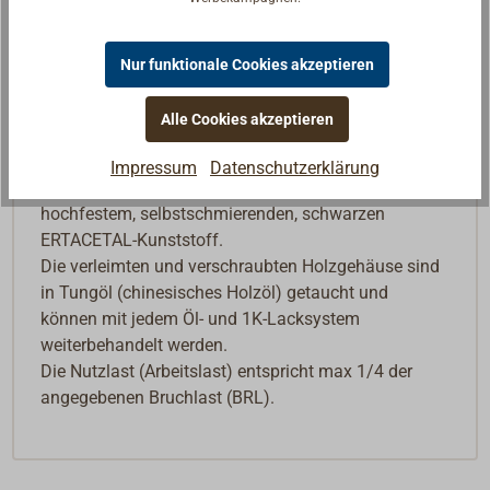
Beschreibung
Nur funktionale Cookies akzeptieren
Traditioneller Klappblock aus geöltem Eschenholz,
Alle Cookies akzeptieren
mit Wirbelauge. Beschläge aus Edelstahl (AISI316)
mit matt gestrahlter Oberfläche, die den Eindruck
Impressum
Datenschutzerklärung
einer Feuerverzinkung vermittelt. Seilscheiben aus
hochfestem, selbstschmierenden, schwarzen
ERTACETAL-Kunststoff.
Die verleimten und verschraubten Holzgehäuse sind
in Tungöl (chinesisches Holzöl) getaucht und
können mit jedem Öl- und 1K-Lacksystem
weiterbehandelt werden.
Die Nutzlast (Arbeitslast) entspricht max 1/4 der
angegebenen Bruchlast (BRL).