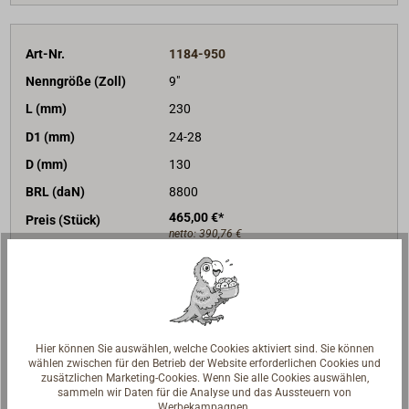
Art-Nr.
1184-950
Nenngröße (Zoll)
9"
L (mm)
230
D1 (mm)
24-28
D (mm)
130
BRL (daN)
8800
465,00 €*
Preis (Stück)
netto:
390,76 €
Lieferzeit
Am Lager
Merken
In den Warenkorb
Hier können Sie auswählen, welche Cookies aktiviert sind. Sie können
wählen zwischen für den Betrieb der Website erforderlichen Cookies und
zusätzlichen Marketing-Cookies. Wenn Sie alle Cookies auswählen,
sammeln wir Daten für die Analyse und das Aussteuern von
Werbekampagnen.