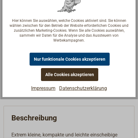
D (mm)
19
Scheiben
1
Hier können Sie auswählen, welche Cookies aktiviert sind. Sie können
Ausführung
Wirbelschäkel, Hundsfott
wählen zwischen für den Betrieb der Website erforderlichen Cookies und
Gewicht (g)
21
zusätzlichen Marketing-Cookies. Wenn Sie alle Cookies auswählen,
sammeln wir Daten für die Analyse und das Aussteuern von
28,91 €*
Preis (Stück)
Werbekampagnen.
netto:
24,29 €
Lieferzeit
Am Lager
Nur funktionale Cookies akzeptieren
Merken
Alle Cookies akzeptieren
In den Warenkorb
Impressum
Datenschutzerklärung
Beschreibung
Extrem kleine, kompakte und leichte einscheibige