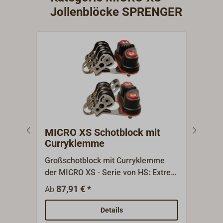
Jollenblöcke SPRENGER
MICRO XS Schotblock mit
MIC
Curryklemme
Großschotblock mit Curryklemme
Viol
der MICRO XS - Serie von HS: Extrem
XS-S
kleine, kompakte und leichte
Klem
87,91 € *
4
Ab
Ab
Kugellagerblöcke. Gut geeignet für
Lein
den Jollenbereich und für
leic
Details
verschiedene, auch gewerbliche
geei