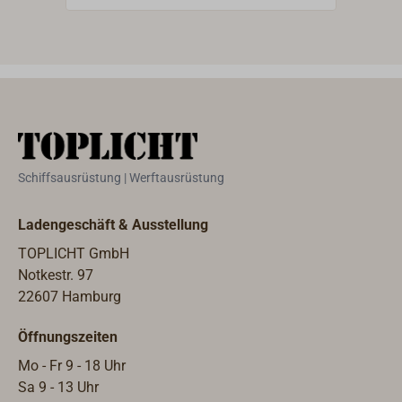
Anwendungen. Die Gehäuse dieser
für 
neuesten Innovation der
Anwe
sauerländischen Yachtbeschläge-
neue
Schmiede Herm. Sprenger (HS) sind
saue
ganz aus Edelstahl gefertigt. Die auf
Schm
Edelstahlkugeln gelagerte schwarze
ganz 
Kunststoffscheibe weist exzellente
Edel
Leichtlaufeigenschaften auf.
Kuns
Schiffsausrüstung | Werftausrüstung
Leic
Ladengeschäft & Ausstellung
TOPLICHT GmbH
Notkestr. 97
22607 Hamburg
Öffnungszeiten
Mo - Fr 9 - 18 Uhr
Sa 9 - 13 Uhr