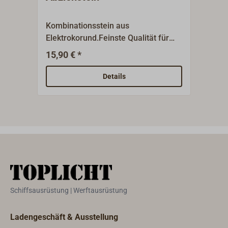
Led
Kombinationsstein aus
Hand
Elektrokorund.Feinste Qualität für
Qual
Wasser oder Öl.Eine Seite grob, eine
spez
15,90 € *
45,5
Seite fein.
Edel
mm).
Details
gebo
von 
Jame
beson
gesch
Arbe
geeig
mess
Bänd
Schiffsausrüstung | Werftausrüstung
dura
Ladengeschäft & Ausstellung