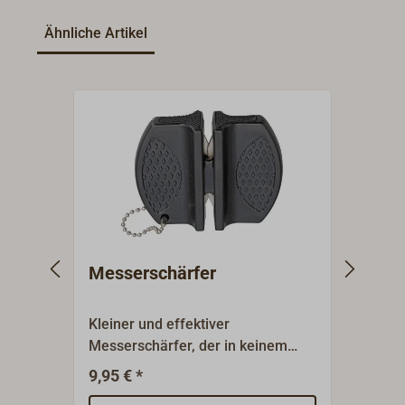
Ähnliche Artikel
Messerschärfer
Gürt
Kleiner und effektiver
Unive
Messerschärfer, der in keinem
robus
Takelbeutel fehlen sollte.Geschärft
Geweb
9,95 € *
22,50
wird die Klinge in zwei
Segle