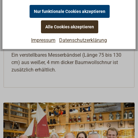
BOSUN: Das Standardmesser mit 65 mm
langem Marlspieker und Schäkelöffner im
Nur funktionale Cookies akzeptieren
Messerkorpus.
CAPTAIN: Kompakte Form mit 65 mm langem
Alle Cookies akzeptieren
Marlspieker, mit kombiniertem Schäkel- /
Impressum
Datenschutzerklärung
Flaschenöffner.
Ein verstellbares Messerbändsel (Länge 75 bis 130
cm) aus weißer, 4 mm dicker Baumwollschnur ist
zusätzlich erhältlich.