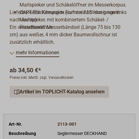
Marlspieker und Schäkelöffner im Messerkorpus.
Lieferbare Ausführungen (auf der Abbildung von links
CAPTAIN: Kompakte Form mit 65 mm langem
nach rechts):
Marlspieker, mit kombiniertem Schäkel- /
Ein verstellbares Messerbändsel (Länge 75 bis 130
Flaschenöffner.
cm) aus weißer, 4 mm dicker Baumwollschnur ist
zusätzlich erhältlich.
mehr Informationen
ab
34,50 €*
Preise inkl. MwSt. zzgl. Versandkosten
Artikel im TOPLICHT-Katalog ansehen
Art-Nr.
2113-001
Beschreibung
Seglermesser DECKHAND