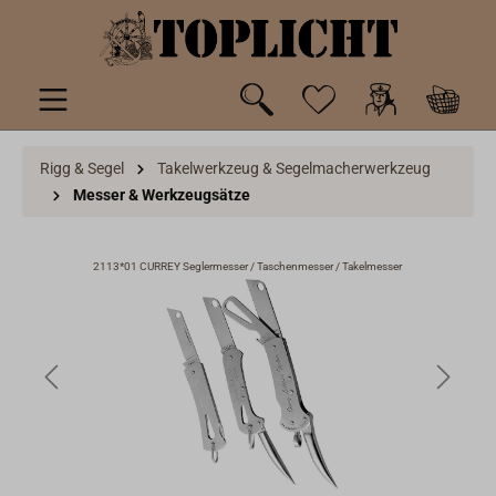
inhalt springen
Rigg & Segel
Takelwerkzeug & Segelmacherwerkzeug
Messer & Werkzeugsätze
2113*01 CURREY Seglermesser / Taschenmesser / Takelmesser