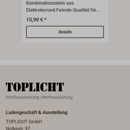
Kombinationsstein aus
Einf
Elektrokorund.Feinste Qualität für
mit f
Wasser oder Öl.Eine Seite grob, eine
Marl
15,90 € *
2
Ab
Seite fein.
und 
werd
Details
Hart
durc
1.40
Schiffsausrüstung | Werftausrüstung
Ladengeschäft & Ausstellung
TOPLICHT GmbH
Notkestr. 97