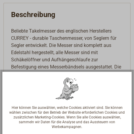
Beschreibung
Beliebte Takelmesser des englischen Herstellers
CURREY - durable Taschenmesser, von Seglern für
Segler entwickelt. Die Messer sind komplett aus
Edelstahl hergestellt, alle Messer sind mit
Schäkelöffner und Aufhängeschlaufe zur
Befestigung eines Messerbändsels ausgestattet. Die
Klingen sind aus spezialgehärtetem Edelstahl,
jeweils mit Loch zum leichteren Öffnen. Alle
Marlspieker sind feststellbar.
Lieferbare Ausführungen (auf der Abbildung von
Hier können Sie auswählen, welche Cookies aktiviert sind. Sie können
links nach rechts):
wählen zwischen für den Betrieb der Website erforderlichen Cookies und
zusätzlichen Marketing-Cookies. Wenn Sie alle Cookies auswählen,
sammeln wir Daten für die Analyse und das Aussteuern von
DECKHAND: Die Klinge rastet fest ein, mit
Werbekampagnen.
Schäkelöffner im Messerkorpus.