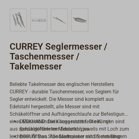
CURREY Seglermesser /
Taschenmesser /
Takelmesser
Beliebte Takelmesser des englischen Herstellers
CURREY - durable Taschenmesser, von Seglern für
Segler entwickelt. Die Messer sind komplett aus
Edelstahl hergestellt, alle Messer sind mit
Schäkelöffner und Aufhängeschlaufe zur Befestigung
eines Messerbändsels ausgestattet. Die Klingen sind
DECKHAND: Die Klinge rastet fest ein, mit
aus spezialgehärtetem Edelstahl, jeweils mit Loch zum
Schäkelöffner im Messerkorpus.
leichteren Öffnen. Alle Marlspieker sind feststellbar.
BOSUN: Das Standardmesser mit 65 mm langem