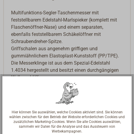
Multifunktions-Segler-Taschenmesser mit
feststellbarem Edelstahl-Marlspieker (komplett mit
Flaschenöffner-Nase) und einem separaten,
ebenfalls feststellbarem Schäkelöffner mit
Schraubendreher-Spitze.
Griffschalen aus angenehm griffigen und
gummiähnlichem Elastoplast-Kunststoff (PP/TPE).
Die Messerklinge ist aus dem Spezial-Edelstahl
1.4034 hergestellt und besitzt einen durchgängigen
Wellenschliff.
Hier können Sie auswählen, welche Cookies aktiviert sind. Sie können
wählen zwischen für den Betrieb der Website erforderlichen Cookies und
zusätzlichen Marketing-Cookies. Wenn Sie alle Cookies auswählen,
sammeln wir Daten für die Analyse und das Aussteuern von
Werbekampagnen.