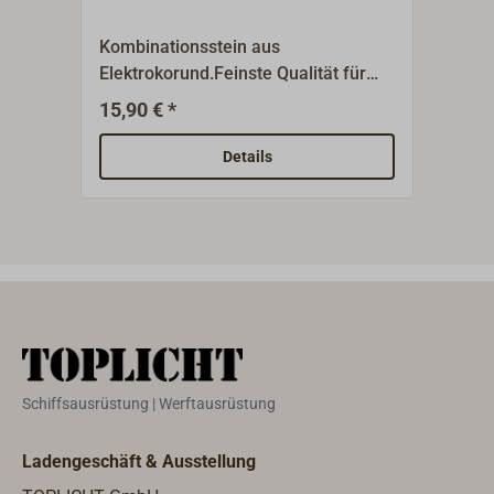
MA
Kombinationsstein aus
Einf
Elektrokorund.Feinste Qualität für
mit f
Wasser oder Öl.Eine Seite grob, eine
Marl
15,90 € *
2
Ab
Seite fein.
und 
werd
Details
Hart
durc
1.40
Schiffsausrüstung | Werftausrüstung
Ladengeschäft & Ausstellung