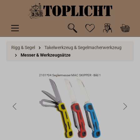
inhalt springen
Rigg & Segel
Takelwerkzeug & Segelmacherwerkzeug
Messer & Werkzeugsätze
2101*04 Seglermesser MAC SKIPPER - Bild 1