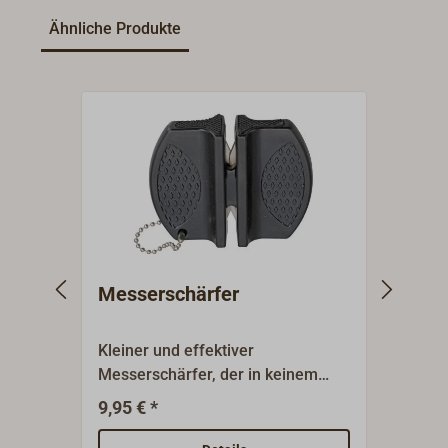
Ähnliche Produkte
Messerschärfer
Gürt
Kleiner und effektiver
Unive
Messerschärfer, der in keinem
robus
Takelbeutel fehlen sollte.Geschärft
Geweb
9,95 € *
22,50
wird die Klinge in zwei
Segle
Schritten:Der V-förmige Carbid-
Klett