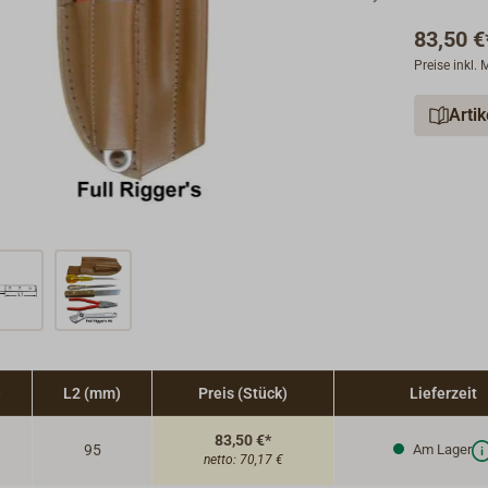
83,50 €
Kombizan
Preise inkl.
Schraube
Rollgabel
Arti
mm.
)
L2 (mm)
Preis (Stück)
Lieferzeit
83,50 €*
95
Am Lager
netto:
70,17 €