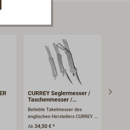
ER
CURREY Seglermesser /
Gürtel
Taschenmesser /
Takelmesser
Beliebte Takelmesser des
Univers
englischen Herstellers CURREY -
robuste
durable Taschenmesser, von
Taschen
34,50 € *
12,50 €
Ab