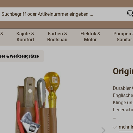
 &
Kajüte &
Farben &
Elektrik &
Pumpen 
Komfort
Bootsbau
Motor
Sanitär
ser & Werkzeugsätze
Origi
Durabler 
Englische
Klinge un
Ledersche
FULL RIG
mehr I
Rigger-Me