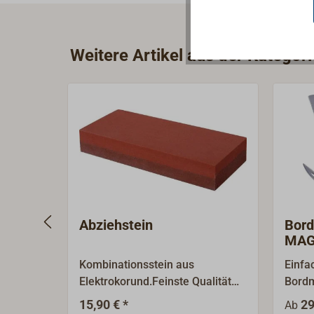
Weitere Artikel aus der Katego
Abziehstein
Bor
MAG
Kombinationsstein aus
Einfa
Elektrokorund.Feinste Qualität
Bordm
für Wasser oder Öl.Eine Seite
Edels
15,90 € *
29
Ab