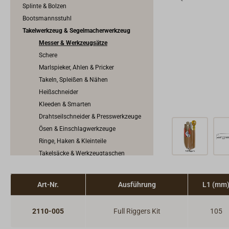
Splinte & Bolzen
Bootsmannsstuhl
Takelwerkzeug & Segelmacherwerkzeug
Messer & Werkzeugsätze
Schere
Marlspieker, Ahlen & Pricker
Takeln, Spleißen & Nähen
Heißschneider
Kleeden & Smarten
Drahtseilschneider & Presswerkzeuge
Ösen & Einschlagwerkzeuge
Ringe, Haken & Kleinteile
Takelsäcke & Werkzeugtaschen
Segeltuch, Planen & Zubehör
SKYLOTEC Mastzugang & Absturzsicherung
Art-Nr.
Ausführung
L1 (mm
2110-005
Full Riggers Kit
105