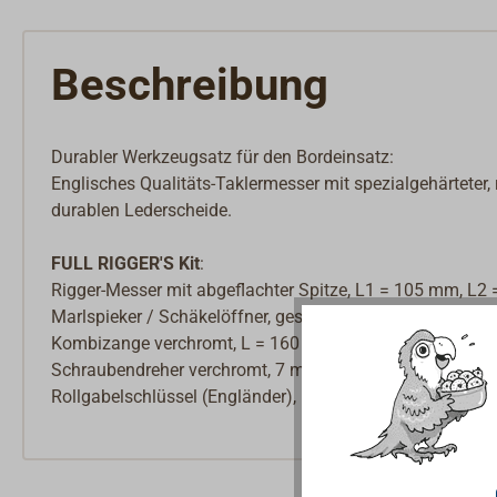
Beschreibung
Durabler Werkzeugsatz für den Bordeinsatz:
Englisches Qualitäts-Taklermesser mit spezialgehärteter, 
durablen Lederscheide.
FULL RIGGER'S Kit
:
Rigger-Messer mit abgeflachter Spitze, L1 = 105 mm, L2
Marlspieker / Schäkelöffner, geschmiedet, L = 180 mm
Kombizange verchromt, L = 160 mm
Schraubendreher verchromt, 7 mm Klinge, L = 200 mm
Rollgabelschlüssel (Engländer), Maulweite max. 17 mm,