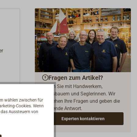
er
Fragen zum Artikel?
Reden Sie mit Handwerkern,
Bootsbauern und Seglerinnen. Wir
nen wählen zwischen für
verstehen Ihre Fragen und geben die
Marketing-Cookies. Wenn
passende Antwort.
d das Aussteuern von
Experten kontaktieren