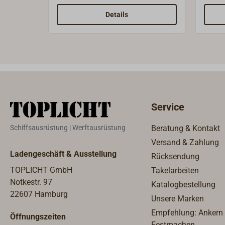
grob, eine Seite fein.
als S
verwe
Details
kann.
Hart-
mit d
Edels
Service
Schiffsausrüstung | Werftausrüstung
Beratung & Kontakt
Versand & Zahlung
Ladengeschäft & Ausstellung
Rücksendung
TOPLICHT GmbH
Takelarbeiten
Notkestr. 97
Katalogbestellung
22607 Hamburg
Unsere Marken
Empfehlung: Ankern
Öffnungszeiten
Festmachen