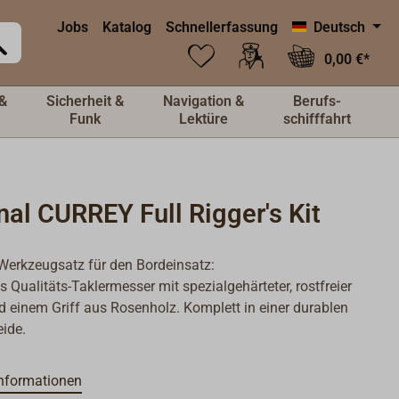
Jobs
Katalog
Schnellerfassung
Deutsch
0,00 €*
&
Sicherheit &
Navigation &
Berufs-
Funk
Lektüre
schifffahrt
nal CURREY Full Rigger's Kit
Werkzeugsatz für den Bordeinsatz:
s Qualitäts-Taklermesser mit spezialgehärteter, rostfreier
d einem Griff aus Rosenholz. Komplett in einer durablen
ide.
GER'S Kit
:
nformationen
sser mit abgeflachter Spitze, L1 = 105 mm, L2 = 95 mm