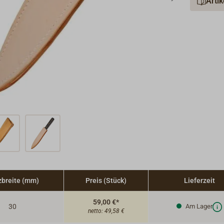
Arti
zbreite (mm)
Preis (Stück)
Lieferzeit
59,00 €*
30
Am Lager
netto:
49,58 €