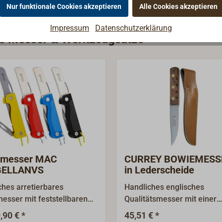
Nur funktionale Cookies akzeptieren
Alle Cookies akzeptieren
Impressum
Datenschutzerklärung
rie Messer & Werkzeugsätze
dmesser MAC
CURREY BOWIEMESS
ELLANVS
in Lederscheide
ches arretierbares
Handliches englisches
esser mit feststellbaren
Qualitätsmesser mit einer
tahl-Marlspieker, der auch
spezialgehärteten und sehr
,90 € *
45,51 € *