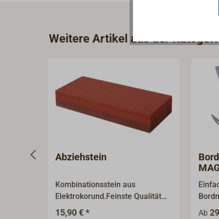
Weitere Artikel aus der Katego
Abziehstein
Bor
MAG
Kombinationsstein aus
Einfa
Elektrokorund.Feinste Qualität
Bordm
für Wasser oder Öl.Eine Seite
Edels
15,90 € *
29
Ab