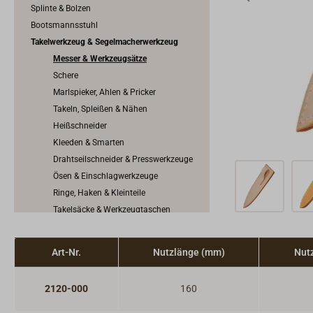
Splinte & Bolzen
Bootsmannsstuhl
Takelwerkzeug & Segelmacherwerkzeug
Messer & Werkzeugsätze
Schere
Marlspieker, Ahlen & Pricker
Takeln, Spleißen & Nähen
Heißschneider
Kleeden & Smarten
Drahtseilschneider & Presswerkzeuge
Ösen & Einschlagwerkzeuge
Ringe, Haken & Kleinteile
Takelsäcke & Werkzeugtaschen
Segeltuch, Planen & Zubehör
SKYLOTEC Mastzugang & Absturzsicherung
Art-Nr.
Nutzlänge (mm)
Nut
2120-000
160