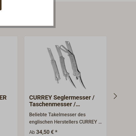
ER
CURREY Seglermesser /
Gürtel
Taschenmesser /
Takelmesser
Beliebte Takelmesser des
Univers
englischen Herstellers CURREY -
robuste
durable Taschenmesser, von
Taschen
34,50 € *
12,50 €
Ab