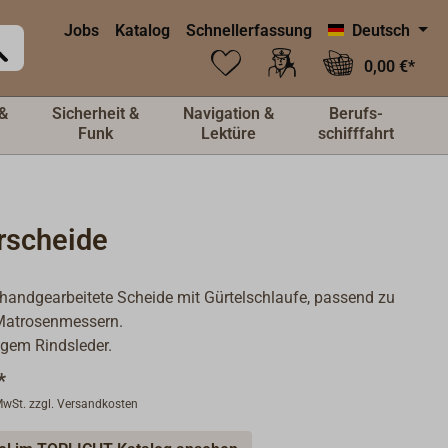
Jobs
Katalog
Schnellerfassung
Deutsch
0,00 €*
&
Sicherheit &
Navigation &
Berufs-
Funk
Lektüre
schifffahrt
rscheide
handgearbeitete Scheide mit Gürtelschlaufe, passend zu
Matrosenmessern.
igem Rindsleder.
*
 MwSt. zzgl. Versandkosten