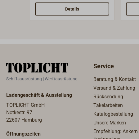
grob, eine Seite fein.
als S
verwe
Details
kann.
Hart-
mit d
Edels
Service
Schiffsausrüstung | Werftausrüstung
Beratung & Kontakt
Versand & Zahlung
Ladengeschäft & Ausstellung
Rücksendung
TOPLICHT GmbH
Takelarbeiten
Notkestr. 97
Katalogbestellung
22607 Hamburg
Unsere Marken
Empfehlung: Ankern
Öffnungszeiten
Festmachen