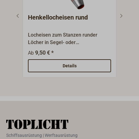
Henkellocheisen rund
Loc
Locheisen zum Stanzen runder
Prof
Löcher in Segel- oder
Werk
Persenningtuch.Qualitätswerkzeug
gehär
9,50 € *
6
Ab
Ab
aus Remscheid, Werkzeugstahl C35-
C45, Schneide gehärtet und
Details
angelassen (HRC 47-52), Pfeife
blank geschliffen.Schaft rot lackiert.
Schiffsausrüstung | Werftausrüstung