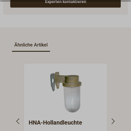
Experten kontaktieren
Ähnliche Artikel
HNA-Hollandleuchte
Masc
HNA